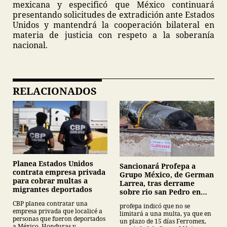
mexicana y especificó que México continuará
presentando solicitudes de extradición ante Estados
Unidos y mantendrá la cooperación bilateral en
materia de justicia con respeto a la soberanía
nacional.
RELACIONADOS
Planea Estados Unidos
Sancionará Profepa a
contrata empresa privada
Grupo México, de German
para cobrar multas a
Larrea, tras derrame
migrantes deportados
sobre rio san Pedro en
Sonora
CBP planea contratar una
profepa indicó que no se
empresa privada que localicé a
limitará a una multa, ya que en
personas que fueron deportados
un plazo de 15 días Ferromex,
a México, Honduras y