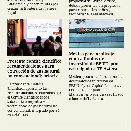
propiedad de Grupo México,
Guatemala y deben multas por
deberá presentar un programa
cruzar la frontera de manera
para resarcir los daños y
ilegal
recuperar el área afectada
México gana arbitraje
contra fondos de
Presenta comité científico
inversión de EE.UU. por
recomendaciones para
caso ligado a TV Azteca
extracción de gas natural
no convencional; prioriza
México ganó un arbitraje contra
energías renovables y
dos fondos de inversión de
La presidenta Claudia
EE.UU -Cyrus Capital Partners y
descarta yacimiento
Sheinbaum presentó las
Contrarian Capital
Tampico-Misantla
recomendaciones realizadas por
Management- por un caso ligado
el Comité Científico sobre
a bonos de Tv Azteca.
soberanía energética y
yacimientos de gas natural no
convencional, integrado por 54
especialistas