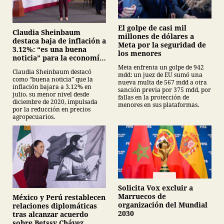
El golpe de casi mil
Claudia Sheinbaum
millones de dólares a
destaca baja de inflación a
Meta por la seguridad de
3.12%: “es una buena
los menores
noticia” para la economía
mexicana
Meta enfrenta un golpe de 942
Claudia Sheinbaum destacó
mdd: un juez de EU sumó una
como “buena noticia” que la
nueva multa de 567 mdd a otra
inflación bajara a 3.12% en
sanción previa por 375 mdd, por
julio, su menor nivel desde
fallas en la protección de
diciembre de 2020, impulsada
menores en sus plataformas.
por la reducción en precios
agropecuarios.
Solicita Vox excluir a
Marruecos de
México y Perú restablecen
organización del Mundial
relaciones diplomáticas
2030
tras alcanzar acuerdo
sobre Betssy Chávez