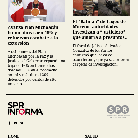
El "Batman" de Lagos de
Moreno: autoridades
Avanza Plan Michoacán:
investigan a “justiciero”
homicidios caen 46% y
que amarra a presuntos
refuerzan combate a la
ladrones en la vía pública
extorsión
El fiscal de Jalisco, Salvador
González de los Santos,
A ocho meses del Plan
confirmó que los casos
Michoacán por la Paz y la
ocurrieron y que ya se abrieron
Justicia, el Gobierno reportó una
carpetas de investigación.
baja de 46% en homicidios
dolosos, 37% en el promedio
anual y más de mil 300
detenidos por delitos de alto
impacto.
HOME
SALUD