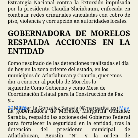
Estrategia Nacional contra la Extorsión impulsada
por la presidenta Claudia Sheinbaum, enfocada en
combatir redes criminales vinculadas con cobro de
piso, violencia y corrupción en autoridades locales.
GOBERNADORA DE MORELOS
RESPALDA ACCIONES EN LA
ENTIDAD
Como resultado de las detenciones realizadas el día
de hoy en la zona oriente del estado, en los
municipios de Atlatlahucan y Cuautla, queremos
dar a conocer al pueblo de Morelos lo
siguiente:
Como Gobierno y como Mesa de
Coordinación Estatal para la Construcción de Paz
y…
— Margarita González Saravia (@margarita_gs)
May 20, 2026
La gobernadora de Morelos, Margarita González
Sarabia, respaldó las acciones del Gobierno Federal
para fortalecer la seguridad en la entidad, tras la
detención del presidente municipal de
Atlatlahucan, Agustín “N”, y la orden de