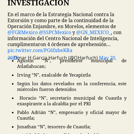
INVESTIGACIÓN
En el marco de la Estrategia Nacional contra la
Extorsión y como parte de la continuidad de la
Operación Enjambre, en Morelos, elementos de
@FGRMexico
@SSPCMexico
y
@GN_MEXICO_
, con
información del Centro Nacional de Inteligencia,
cumplimentaron
4 órdenes de aprehensión…
pic.twitter.com/PG6fxbeKRa
— Omar H Garcia Harfuch (@OHarfuch)
May 20, 2026
Agustín “N”, presidente municipal de
Atlatlahucan;
Irving “N”, exalcalde de Yecapixtla
Según los datos revelados en la conferencia, este
miércoles fueron detenidos
Horacio “N”, secretario municipal de Cuautla y
exaspirante a la alcaldía por el PRI
Pablo Adrián “N”, empresario y oficial mayor de
Cuautla;
Jonathan “N”, tesorero de Cuautla;