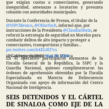
que exigían cuotas a comerciantes, generando
inseguridad, amenazas a locatarios y presunta
colusión con autoridades municipales.
Durante la Conferencia de Prensa, el titular de la
@SSPCMexico
,
@OHarfuch
, informó que, por
instrucciones de la Presidenta
@ClaudiaShein
, se
reforzó la estrategia de seguridad en Morelos para
combatir delitos de alto impacto y proteger a
comerciantes, transportistas y familias…
pic.twitter.com/h4XL0l37cs
— Gabinete de Seguridad de México (@GabSeguridadMX)
May 20, 2026
En el operativo participaron elementos de la
Fiscalía General de la República, la SSPC y la
Guardia Nacional, quienes cumplimentaron las
órdenes de aprehensión obtenidas por la Fiscalía
Especializada en Materia de Delincuencia
Organizada con apoyo de información del Centro
Nacional de Inteligencia.
SEIS DETENIDOS Y EL CÁRTEL
DE SINALOA COMO EJE DE LA