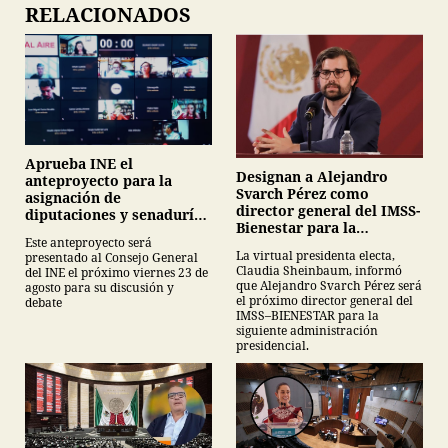
RELACIONADOS
Aprueba INE el
Designan a Alejandro
anteproyecto para la
Svarch Pérez como
asignación de
director general del IMSS-
diputaciones y senadurías
Bienestar para la
plurinominales
Este anteproyecto será
administración de Claudia
La virtual presidenta electa,
presentado al Consejo General
Sheinbaum
Claudia Sheinbaum, informó
del INE el próximo viernes 23 de
que Alejandro Svarch Pérez será
agosto para su discusión y
el próximo director general del
debate
IMSS–BIENESTAR para la
siguiente administración
presidencial.