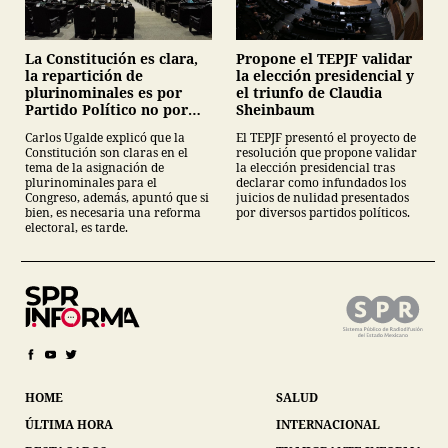
La Constitución es clara,
Propone el TEPJF validar
la repartición de
la elección presidencial y
plurinominales es por
el triunfo de Claudia
Partido Político no por
Sheinbaum
coalición: Luis Carlos
Carlos Ugalde explicó que la
El TEPJF presentó el proyecto de
Ugalde
Constitución son claras en el
resolución que propone validar
tema de la asignación de
la elección presidencial tras
plurinominales para el
declarar como infundados los
Congreso, además, apuntó que si
juicios de nulidad presentados
bien, es necesaria una reforma
por diversos partidos políticos.
electoral, es tarde.
HOME
SALUD
ÚLTIMA HORA
INTERNACIONAL