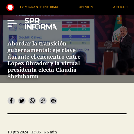
TV MIGRANTE INFORMA
OPINIÓN
ARTÍCULOS
Abordar la transición
gubernamental: eje clave
durante el encuentro entre
López Obrador y la virtual
presidenta electa Claudia
Sheinbaum
10 Jun 2024
13:06
6 min