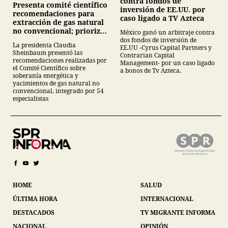
contra fondos de
Presenta comité científico
inversión de EE.UU. por
recomendaciones para
caso ligado a TV Azteca
extracción de gas natural
no convencional; prioriza
México ganó un arbitraje contra
energías renovables y
dos fondos de inversión de
La presidenta Claudia
EE.UU -Cyrus Capital Partners y
descarta yacimiento
Sheinbaum presentó las
Contrarian Capital
Tampico-Misantla
recomendaciones realizadas por
Management- por un caso ligado
el Comité Científico sobre
a bonos de Tv Azteca.
soberanía energética y
yacimientos de gas natural no
convencional, integrado por 54
especialistas
HOME
SALUD
ÚLTIMA HORA
INTERNACIONAL
DESTACADOS
TV MIGRANTE INFORMA
NACIONAL
OPINIÓN