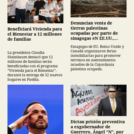
Denuncian venta de
tierras palestinas
Beneficiará Vivienda para
ocupadas por parte de
el Bienestar a 12 millones
sinagogas eN EE.UU.,
de familias
Canadá y Gran Bretaña
Sinagogas de EU, Reino Unido y
Canadá organizaron ferias
La presidenta Claudia
inmobiliarias para promover
Sheinbaum destacó que 12
terrenos en asentamientos
millones de familias serán
israelíes de la Cisjordania
beneficiadas con el programa
palestina ocupada.
“Vivienda para el Bienestar”,
durante la entrega de 32 nuevos
hogares en Puebla.
Dictan prisión preventiva
a exgobernador de
Guerrero, Ángel “N”, por