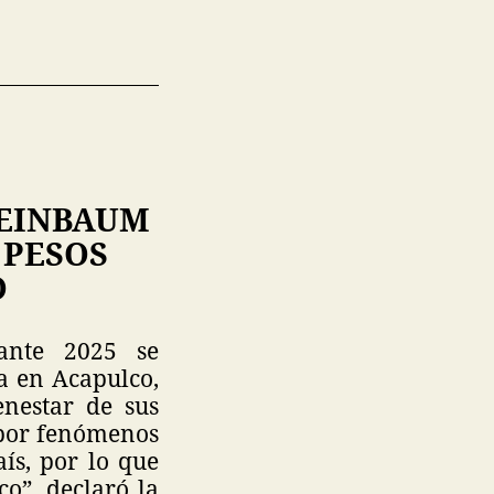
HEINBAUM
 PESOS
O
ante 2025 se
a en Acapulco,
enestar de sus
s por fenómenos
ís, por lo que
co”, declaró la