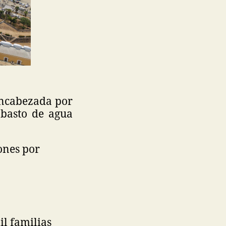
encabezada por
abasto de agua
ones por
l familias