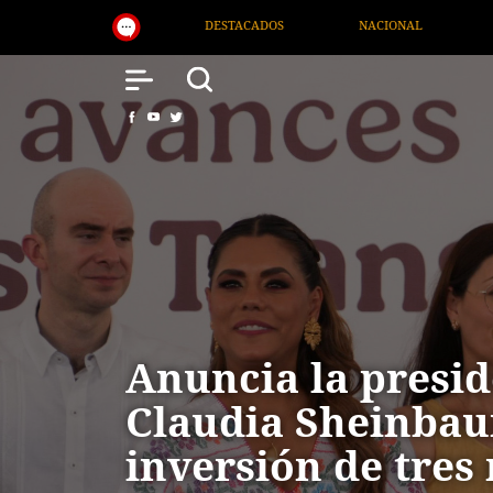
ONAL
SALUD
INTERNACIONAL
TV MIGRANTE I
Anuncia la presi
Claudia Sheinba
inversión de tres 