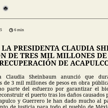
05
6 min
 LA PRESIDENTA CLAUDIA S
N DE TRES MIL MILLONES DE
 RECUPERACIÓN DE ACAPULC
ta Claudia Sheinbaum anunció que dur
s de 3 mil millones de pesos en obra públic
o parte del esfuerzo por garantizar el bi
econstruir el puerto tras los daños causado
capulco y Guerrero le han dado mucho al pa
nto de justicia para todo el pueblo de Méxi