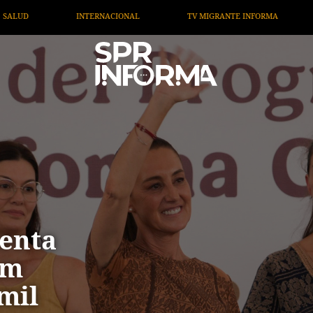
NFORMA
OPINIÓN
ARTÍCULOS
ARTE / ENTRETE
denta
um
mil