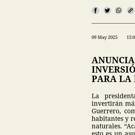
09 May 2025
15:
ANUNCIA
INVERSIÓ
PARA LA
La presiden
invertirán má
Guerrero, com
habitantes y r
naturales. “A
esto es un asu