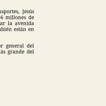
sportes, Jesús
66 millones de
zar la avenida
mbién están en
r general del
más grande del