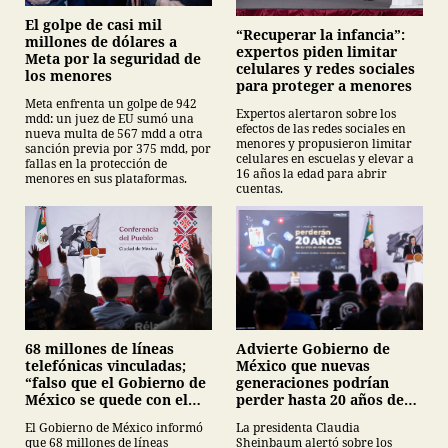
El golpe de casi mil
“Recuperar la infancia”:
millones de dólares a
expertos piden limitar
Meta por la seguridad de
celulares y redes sociales
los menores
para proteger a menores
Meta enfrenta un golpe de 942
Expertos alertaron sobre los
mdd: un juez de EU sumó una
efectos de las redes sociales en
nueva multa de 567 mdd a otra
menores y propusieron limitar
sanción previa por 375 mdd, por
celulares en escuelas y elevar a
fallas en la protección de
16 años la edad para abrir
menores en sus plataformas.
cuentas.
68 millones de líneas
Advierte Gobierno de
telefónicas vinculadas;
México que nuevas
“falso que el Gobierno de
generaciones podrían
México se quede con el
perder hasta 20 años de
registro”, Claudia
vida en plataformas
El Gobierno de México informó
La presidenta Claudia
Sheinbaum
digitales
que 68 millones de líneas
Sheinbaum alertó sobre los