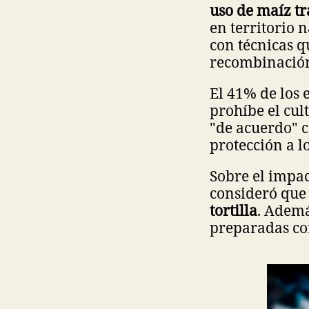
uso de maíz t
en territorio 
con técnicas q
recombinació
El 41% de los 
prohíbe el cul
"de acuerdo" c
protección a l
Sobre el impac
consideró que
tortilla
. Ademá
preparadas co