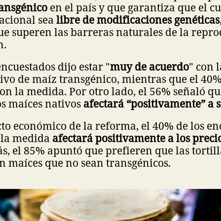
ransgénico
en el país y que garantiza que el c
nacional sea
libre de modificaciones genéticas
ue superen las barreras naturales de la repro
n.
encuestados dijo estar "
muy de acuerdo
" con 
tivo de maíz transgénico, mientras que el 40%
on la medida. Por otro lado, el 56% señaló qu
os maíces nativos
afectará “positivamente” a s
to económico de la reforma, el 40% de los e
 la medida
afectará positivamente a los precio
s, el 85% apuntó que prefieren que las tortil
n maíces que no sean transgénicos.