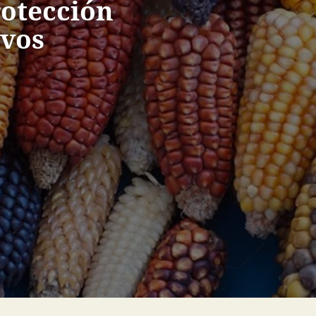
rotección
ivos