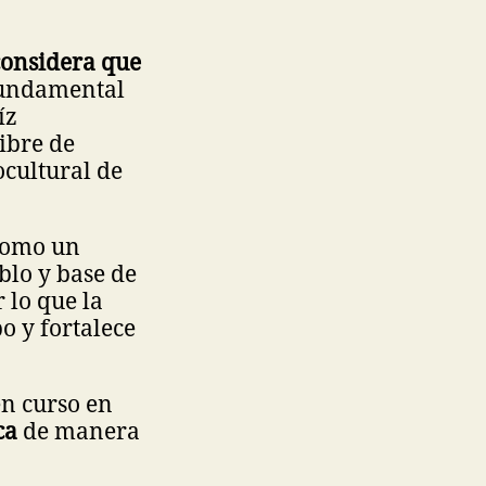
considera que
fundamental
íz
ibre de
ocultural de
como un
blo y base de
 lo que la
o y fortalece
en curso en
ica
de manera