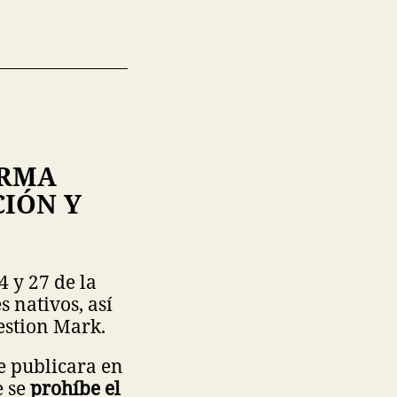
ORMA
IÓN Y
 4 y 27 de la
 nativos, así
estion Mark.
e publicara en
e se
prohíbe el