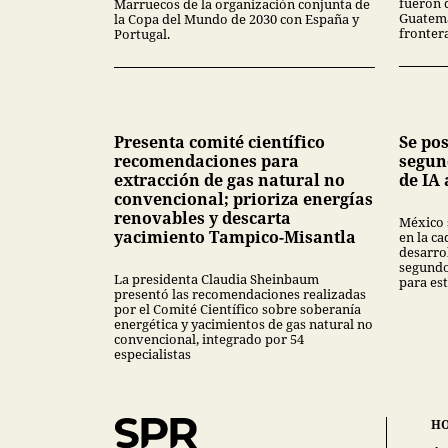
fueron 
Marruecos de la organización conjunta de
Guatema
la Copa del Mundo de 2030 con España y
fronter
Portugal.
Presenta comité científico
Se po
recomendaciones para
segun
extracción de gas natural no
de IA 
convencional; prioriza energías
renovables y descarta
México 
yacimiento Tampico-Misantla
en la ca
desarrol
segundo
La presidenta Claudia Sheinbaum
para est
presentó las recomendaciones realizadas
por el Comité Científico sobre soberanía
energética y yacimientos de gas natural no
convencional, integrado por 54
especialistas
H