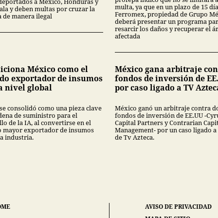
deportados a México, Honduras y
multa, ya que en un plazo de 15 dí
la y deben multas por cruzar la
Ferromex, propiedad de Grupo Mé
a de manera ilegal
deberá presentar un programa pa
resarcir los daños y recuperar el á
afectada
siciona México como el
México gana arbitraje con
do exportador de insumos
fondos de inversión de EE
a nivel global
por caso ligado a TV Aztec
se consolidó como una pieza clave
México ganó un arbitraje contra d
dena de suministro para el
fondos de inversión de EE.UU -Cyr
lo de la IA, al convertirse en el
Capital Partners y Contrarian Capi
 mayor exportador de insumos
Management- por un caso ligado a
a industria.
de Tv Azteca.
OME
AVISO DE PRIVACIDAD