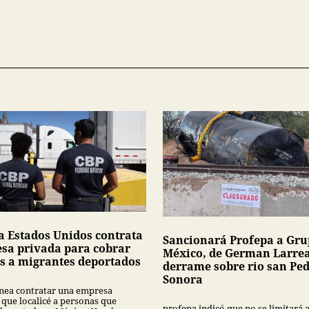
a Estados Unidos contrata
Sancionará Profepa a Gr
sa privada para cobrar
México, de German Larrea
s a migrantes deportados
derrame sobre rio san Pe
Sonora
nea contratar una empresa
 que localicé a personas que
profepa indicó que no se limitará 