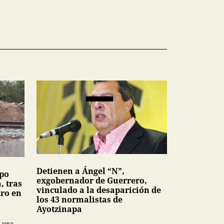
Detienen a Ángel “N”,
upo
exgobernador de Guerrero,
, tras
vinculado a la desaparición de
dro en
los 43 normalistas de
Ayotzinapa
a una