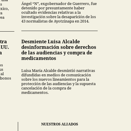
Ángel “N”, exgobernador de Guerrero, fue
as
detenido por presuntamente haber
xico,
ocultado evidencias relativas a la
ra
investigación sobre la desaparición de los
rea
43 normalistas de Ayotzinapa en 2014.
tra
Desmiente Luisa Alcalde
.UU.
desinformación sobre derechos
a
de las audiencias y compra de
medicamentos
os
us
Luisa María Alcalde desmintió narrativas
tal
difundidas en medios de comunicación
 bonos
sobre los nuevos lineamientos para la
protección de las audiencias y la supuesta
cancelación de la compra de
medicamentos.
NUESTROS ALIADOS