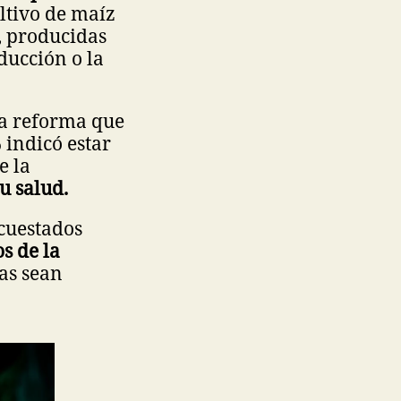
ultivo de maíz
, producidas
ducción o la
la reforma que
 indicó estar
e la
u salud.
ncuestados
s de la
las sean