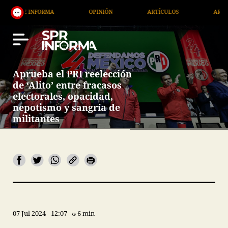
NFORMA
OPINIÓN
ARTÍCULOS
ARTE / ENTRETE
Aprueba el PRI reelección
de ‘Alito’ entre fracasos
electorales, opacidad,
nepotismo y sangría de
militantes
07 Jul 2024
12:07
6 min