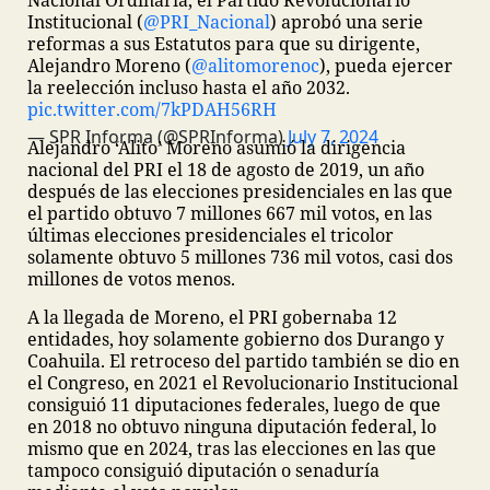
Nacional Ordinaria, el Partido Revolucionario
Institucional (
@PRI_Nacional
) aprobó una serie
reformas a sus Estatutos para que su dirigente,
Alejandro Moreno (
@alitomorenoc
), pueda ejercer
la reelección incluso hasta el año 2032.
pic.twitter.com/7kPDAH56RH
— SPR Informa (@SPRInforma)
July 7, 2024
Alejandro ‘Alito’ Moreno asumió la dirigencia
nacional del PRI el 18 de agosto de 2019, un año
después de las elecciones presidenciales en las que
el partido obtuvo 7 millones 667 mil votos, en las
últimas elecciones presidenciales el tricolor
solamente obtuvo 5 millones 736 mil votos, casi dos
millones de votos menos.
A la llegada de Moreno, el PRI gobernaba 12
entidades, hoy solamente gobierno dos Durango y
Coahuila. El retroceso del partido también se dio en
el Congreso, en 2021 el Revolucionario Institucional
consiguió 11 diputaciones federales, luego de que
en 2018 no obtuvo ninguna diputación federal, lo
mismo que en 2024, tras las elecciones en las que
tampoco consiguió diputación o senaduría