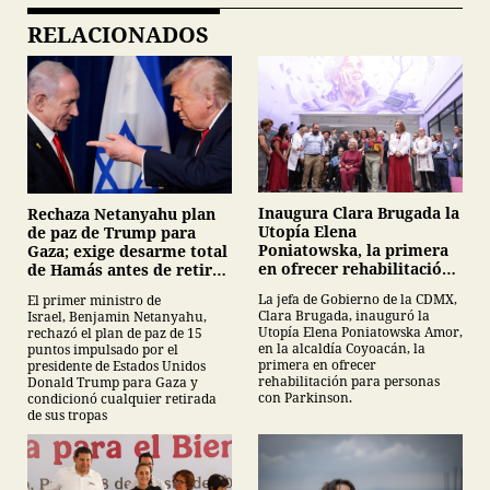
RELACIONADOS
Inaugura Clara Brugada la
Rechaza Netanyahu plan
Utopía Elena
de paz de Trump para
Poniatowska, la primera
Gaza; exige desarme total
en ofrecer rehabilitación
de Hamás antes de retirar
para personas con
tropas
La jefa de Gobierno de la CDMX,
El primer ministro de
Parkinson
Clara Brugada, inauguró la
Israel, Benjamin Netanyahu,
Utopía Elena Poniatowska Amor,
rechazó el plan de paz de 15
en la alcaldía Coyoacán, la
puntos impulsado por el
primera en ofrecer
presidente de Estados Unidos
rehabilitación para personas
Donald Trump para Gaza y
con Parkinson.
condicionó cualquier retirada
de sus tropas