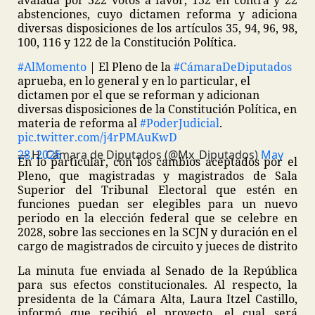
avalada por 322 votos a favor, 132 en contra y 22
abstenciones, cuyo dictamen reforma y adiciona
diversas disposiciones de los artículos 35, 94, 96, 98,
100, 116 y 122 de la Constitución Política.
#AlMomento
| El Pleno de la
#CámaraDeDiputados
aprueba, en lo general y en lo particular, el
dictamen por el que se reforman y adicionan
diversas disposiciones de la Constitución Política, en
materia de reforma al
#PoderJudicial
.
pic.twitter.com/j4rPMAuKwD
— H. Cámara de Diputados (@Mx_Diputados)
May 28, 2026
En lo particular, con los cambios aceptados por el
Pleno, que magistradas y magistrados de Sala
Superior del Tribunal Electoral que estén en
funciones puedan ser elegibles para un nuevo
periodo en la elección federal que se celebre en
2028, sobre las secciones en la SCJN y duración en el
cargo de magistrados de circuito y jueces de distrito
La minuta fue enviada al Senado de la República
para sus efectos constitucionales. Al respecto, la
presidenta de la Cámara Alta, Laura Itzel Castillo,
informó que recibió el proyecto, el cual será