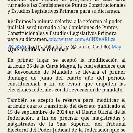
turnado a las Comisiones de Puntos Constitucionales
y Estudios Legislativos Primera para su dictamen.
Recibimos la minuta relativa a la reforma al poder
judicial, será turnada a las Comisiones de Puntos
Constitucionales y Estudios Legislativos Primera
para su dictamen.
pic.twitter.com/ACNXvARLzs
— Laura Itzel Castillo Juárez (@LauraI_Castillo)
May 28, 2026
¿Qué modifica la reforma?
En primer lugar se aceptó la modificación al
artículo 35 de la Carta Magna, la cual establece que
la Revocación de Mandato se llevará el primer
domingo de junio del cuarto año del periodo
constitucional, a fin de evitar que empaten las
elecciones federales con la revocación de mandato.
También se aceptó la reserva para modificar el
artículo cuarto transitorio del decreto publicado el
15 de septiembre de 2024 en el Diario Oficial de la
Federación, a fin de precisar que magistradas y
magistrados de la Sala Superior del Tribunal
Electoral del Poder Judicial de la Federación que se