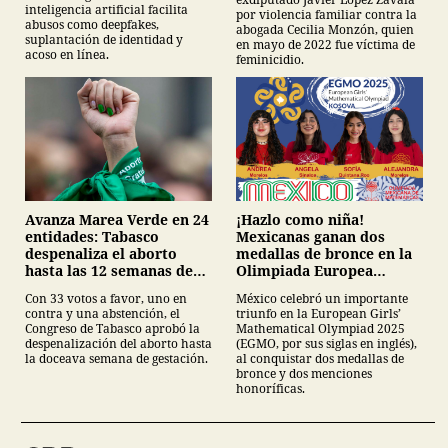
inteligencia artificial facilita
por violencia familiar contra la
abusos como deepfakes,
abogada Cecilia Monzón, quien
suplantación de identidad y
en mayo de 2022 fue víctima de
acoso en línea.
feminicidio.
Avanza Marea Verde en 24
¡Hazlo como niña!
entidades: Tabasco
Mexicanas ganan dos
despenaliza el aborto
medallas de bronce en la
hasta las 12 semanas de
Olimpiada Europea
gestación
Femenil de Matemáticas
Con 33 votos a favor, uno en
México celebró un importante
contra y una abstención, el
triunfo en la European Girls’
Congreso de Tabasco aprobó la
Mathematical Olympiad 2025
despenalización del aborto hasta
(EGMO, por sus siglas en inglés),
la doceava semana de gestación.
al conquistar dos medallas de
bronce y dos menciones
honoríficas.