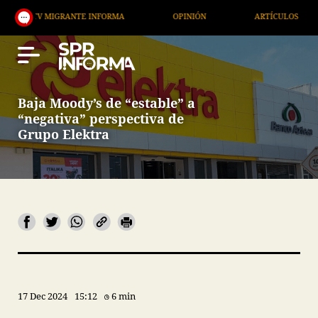
V MIGRANTE INFORMA
OPINIÓN
ARTÍCULOS
AR
Baja Moody’s de “estable” a
“negativa” perspectiva de
Grupo Elektra
17 Dec 2024
15:12
6 min