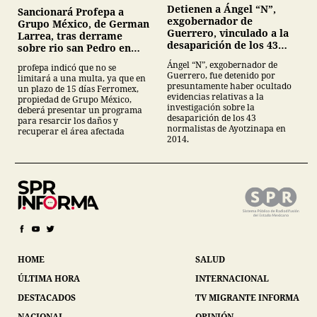
Detienen a Ángel “N”,
Sancionará Profepa a
exgobernador de
Grupo México, de German
Guerrero, vinculado a la
Larrea, tras derrame
desaparición de los 43
sobre rio san Pedro en
normalistas de
Sonora
Ángel “N”, exgobernador de
profepa indicó que no se
Ayotzinapa
Guerrero, fue detenido por
limitará a una multa, ya que en
presuntamente haber ocultado
un plazo de 15 días Ferromex,
evidencias relativas a la
propiedad de Grupo México,
investigación sobre la
deberá presentar un programa
desaparición de los 43
para resarcir los daños y
normalistas de Ayotzinapa en
recuperar el área afectada
2014.
HOME
SALUD
ÚLTIMA HORA
INTERNACIONAL
DESTACADOS
TV MIGRANTE INFORMA
NACIONAL
OPINIÓN