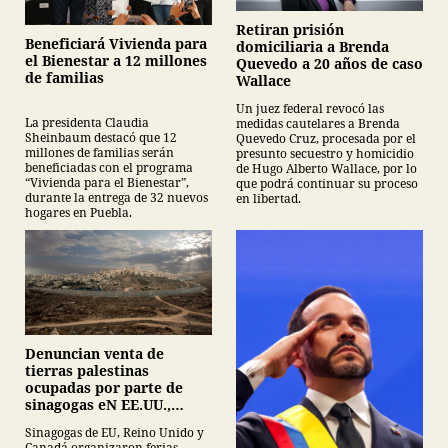
Retiran prisión
Beneficiará Vivienda para
domiciliaria a Brenda
el Bienestar a 12 millones
Quevedo a 20 años de caso
de familias
Wallace
Un juez federal revocó las
La presidenta Claudia
medidas cautelares a Brenda
Sheinbaum destacó que 12
Quevedo Cruz, procesada por el
millones de familias serán
presunto secuestro y homicidio
beneficiadas con el programa
de Hugo Alberto Wallace, por lo
“Vivienda para el Bienestar”,
que podrá continuar su proceso
durante la entrega de 32 nuevos
en libertad.
hogares en Puebla.
Denuncian venta de
tierras palestinas
ocupadas por parte de
sinagogas eN EE.UU.,
Canadá y Gran Bretaña
Sinagogas de EU, Reino Unido y
Canadá organizaron ferias