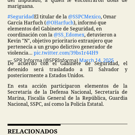
del imputado, a quien le encontraron dosis de
mariguana.
#Seguridad
El titular de la
@SSPCMexico
, Omar
García Harfuch (
@OHarfuch
), informó que
elementos del Gabinete de Seguridad, en
coordinación con la
@SS_Edomex
, detuvieron a
Kevin "N", objetivo prioritario extranjero que
pertenecía a un grupo delictivo generador de
violencia…
pic.twitter.com/39bs1r44H9
— SPR Informa (@SPRInforma)
March 14, 2025
De acuerdo con el Gabinete de Seguridad, el
detenido será trasladado a El Salvador y
posteriormente a Estados Unidos.
En esta acción participaron elementos de la
Secretaría de la Defensa Nacional, Secretaría de
Marina, Fiscalía General de la República, Guardia
Nacional, SSPC, así como la Policía Estatal.
RELACIONADOS