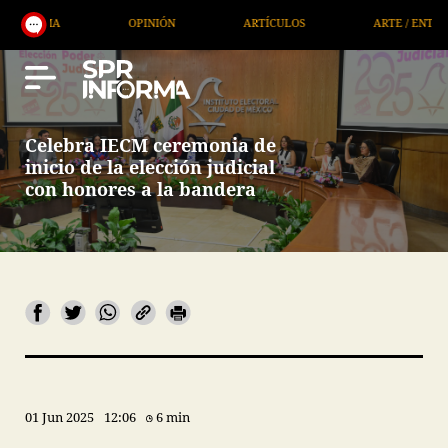
A
OPINIÓN
ARTÍCULOS
ARTE / ENTRETENIMIE
Celebra IECM ceremonia de
inicio de la elección judicial
con honores a la bandera
01 Jun 2025
12:06
6 min