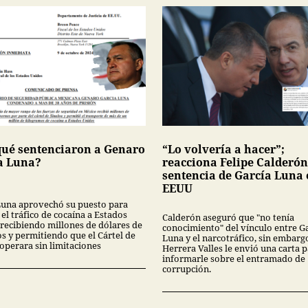
qué sentenciaron a Genaro
“Lo volvería a hacer”;
a Luna?
reacciona Felipe Calderón
sentencia de García Luna
EEUU
Luna aprovechó su puesto para
r el tráfico de cocaína a Estados
Calderón aseguró que "no tenía
 recibiendo millones de dólares de
conocimiento" del vínculo entre G
s y permitiendo que el Cártel de
Luna y el narcotráfico, sin embarg
operara sin limitaciones
Herrera Valles le envió una carta 
informarle sobre el entramado de
corrupción.