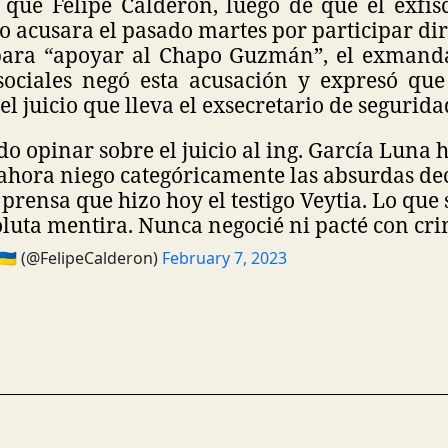
 que Felipe Calderón, luego de que el exfisc
lo acusara el pasado martes por participar d
ara “apoyar al Chapo Guzmán”, el exmanda
sociales negó esta acusación y expresó que
el juicio que lleva el exsecretario de segurida
o opinar sobre el juicio al ing. García Luna 
 ahora niego categóricamente las absurdas de
 prensa que hizo hoy el testigo Veytia. Lo que
luta mentira. Nunca negocié ni pacté con cr
🇺🇦 (@FelipeCalderon)
February 7, 2023