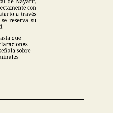
al de Nayarit,
irectamente con
tario a través
 se reserva su
d.
hasta que
claraciones
 señala sobre
iminales