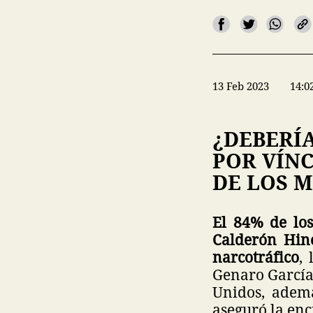
13 Feb 2023
14:0
¿DEBERÍ
POR VÍNC
DE LOS M
El 84% de los
Calderón Hino
narcotráfico
,
Genaro García 
Unidos, ademá
aseguró la enc