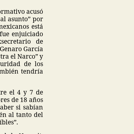
formativo acusó
 al asunto” por
mexicanos está
fue enjuiciado
secretario de
, Genaro García
tra el Narco” y
uridad de los
ambién tendría
tre el 4 y 7 de
ores de 18 años
saber si sabían
én al tanto del
eíbles”.