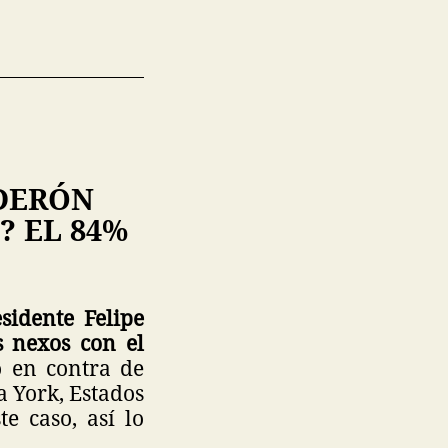
LDERÓN
? EL 84%
sidente Felipe
s nexos con el
o en contra de
a York, Estados
e caso, así lo