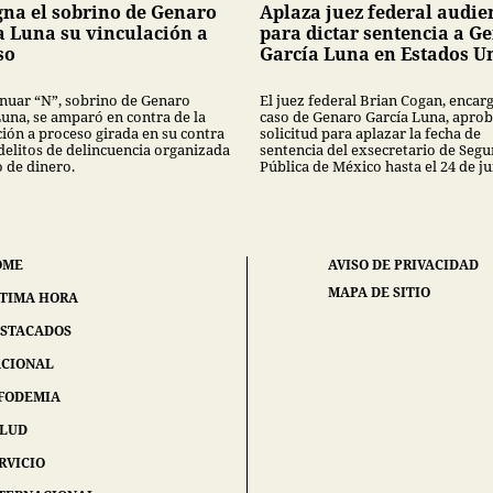
na el sobrino de Genaro
Aplaza juez federal audie
a Luna su vinculación a
para dictar sentencia a G
so
García Luna en Estados U
nuar “N”, sobrino de Genaro
El juez federal Brian Cogan, encar
Luna, se amparó en contra de la
caso de Genaro García Luna, apro
ción a proceso girada en su contra
solicitud para aplazar la fecha de
 delitos de delincuencia organizada
sentencia del exsecretario de Segu
o de dinero.
Pública de México hasta el 24 de ju
OME
AVISO DE PRIVACIDAD
MAPA DE SITIO
TIMA HORA
STACADOS
CIONAL
FODEMIA
ALUD
RVICIO