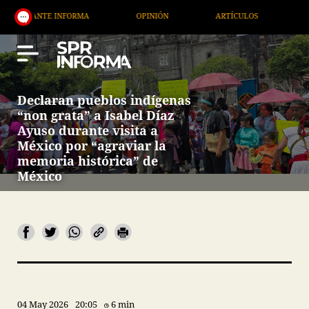
A
OPINIÓN
ARTÍCULOS
ARTE / ENTRETENIMIEN
Declaran pueblos indígenas
“non grata” a Isabel Díaz
Ayuso durante visita a
México por “agraviar la
memoria histórica” de
México
04 May 2026
20:05
6 min