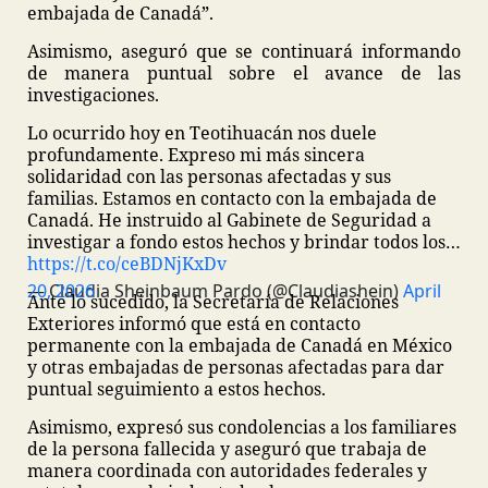
embajada de Canadá”.
Asimismo, aseguró que se continuará informando
de manera puntual sobre el avance de las
investigaciones.
Lo ocurrido hoy en Teotihuacán nos duele
profundamente. Expreso mi más sincera
solidaridad con las personas afectadas y sus
familias. Estamos en contacto con la embajada de
Canadá.
He instruido al Gabinete de Seguridad a
investigar a fondo estos hechos y brindar todos los…
https://t.co/ceBDNjKxDv
— Claudia Sheinbaum Pardo (@Claudiashein)
April 20, 2026
Ante lo sucedido, la Secretaría de Relaciones
Exteriores informó que está en contacto
permanente con la embajada de Canadá en México
y otras embajadas de personas afectadas para dar
puntual seguimiento a estos hechos.
Asimismo, expresó sus condolencias a los familiares
de la persona fallecida y aseguró que trabaja de
manera coordinada con autoridades federales y