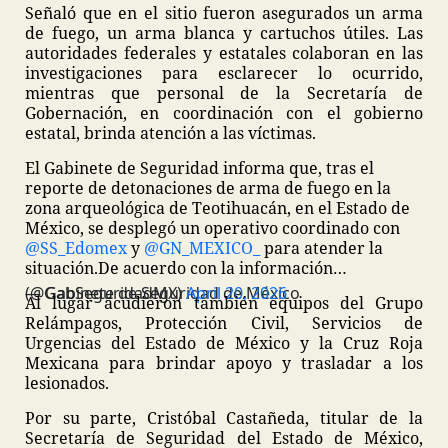
Señaló que en el sitio fueron asegurados un arma
de fuego, un arma blanca y cartuchos útiles. Las
autoridades federales y estatales colaboran en las
investigaciones para esclarecer lo ocurrido,
mientras que personal de la Secretaría de
Gobernación, en coordinación con el gobierno
estatal, brinda atención a las víctimas.
El Gabinete de Seguridad informa que, tras el
reporte de detonaciones de arma de fuego en la
zona arqueológica de Teotihuacán, en el Estado de
México, se desplegó un operativo coordinado con
@SS_Edomex
y
@GN_MEXICO_
para atender la
situación.
De acuerdo con la información…
— Gabinete de Seguridad de México (@GabSeguridadMX)
April 20, 2026
Al lugar acudieron también equipos del Grupo
Relámpagos, Protección Civil, Servicios de
Urgencias del Estado de México y la Cruz Roja
Mexicana para brindar apoyo y trasladar a los
lesionados.
Por su parte, Cristóbal Castañeda, titular de la
Secretaría de Seguridad del Estado de México,