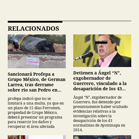
RELACIONADOS
Detienen a Ángel “N”,
Sancionará Profepa a
exgobernador de
Grupo México, de German
Guerrero, vinculado a la
Larrea, tras derrame
desaparición de los 43
sobre rio san Pedro en
normalistas de
Sonora
Ángel “N”, exgobernador de
profepa indicó que no se
Ayotzinapa
Guerrero, fue detenido por
limitará a una multa, ya que en
presuntamente haber ocultado
un plazo de 15 días Ferromex,
evidencias relativas a la
propiedad de Grupo México,
investigación sobre la
deberá presentar un programa
desaparición de los 43
para resarcir los daños y
normalistas de Ayotzinapa en
recuperar el área afectada
2014.