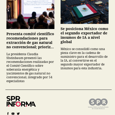
Se posiciona México como
el segundo exportador de
Presenta comité científico
insumos de IA a nivel
recomendaciones para
global
extracción de gas natural
no convencional; prioriza
México se consolidó como una
energías renovables y
pieza clave en la cadena de
La presidenta Claudia
descarta yacimiento
suministro para el desarrollo de
Sheinbaum presentó las
Tampico-Misantla
la IA, al convertirse en el
recomendaciones realizadas por
segundo mayor exportador de
el Comité Científico sobre
insumos para esta industria.
soberanía energética y
yacimientos de gas natural no
convencional, integrado por 54
especialistas