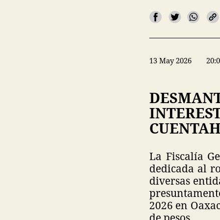
13 May 2026
20:
DESMANT
INTEREST
CUENTAH
La Fiscalía G
dedicada al r
diversas entid
presuntamente 
2026 en Oaxaca
de pesos.