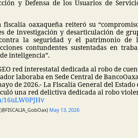
cción y Defensa de los Usuarios de Servici
a fiscalía oaxaqueña reiteró su “compromiso
es de investigación y desarticulación de gru
contra la seguridad y el patrimonio de l
cciones contundentes sustentadas en trabajo
de inteligencia”.
EO red interestatal dedicada al robo de cuen
rador laboraba en Sede Central de Banco
Oaxa
mayo de 2026.- La Fiscalía General del Estado
culó una red delictiva dedicada al robo viol
om/16uLW0PJHv
l (@FISCALIA_GobOax)
May 13, 2026