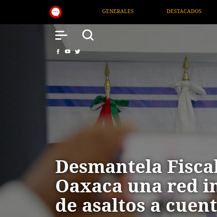
S
DESTACADOS
NACIONAL
SALUD
Desmantela Fiscal
Oaxaca una red in
de asaltos a cuen