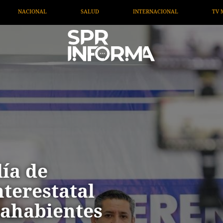
INTERNACIONAL
TV MIGRANTE INFORMA
OPINIÓN
ía de
terestatal
tahabientes