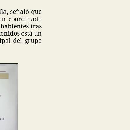
lla, señaló que
ón coordinado
ahabientes tras
tenidos está un
ipal del grupo