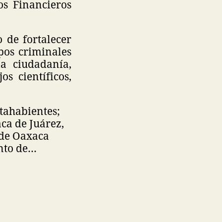
os Financieros
 de fortalecer
pos criminales
a ciudadanía,
s científicos,
tahabientes;
ca de Juárez,
 de Oaxaca
ento de…