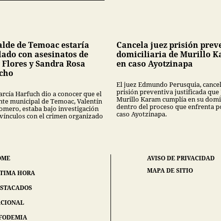
alde de Temoac estaría
Cancela juez prisión prev
lado con asesinatos de
domiciliaria de Murillo 
 Flores y Sandra Rosa
en caso Ayotzinapa
cho
El juez Edmundo Perusquia, cancel
prisión preventiva justificada que
rcía Harfuch dio a conocer que el
Murillo Karam cumplía en su domi
nte municipal de Temoac, Valentín
dentro del proceso que enfrenta p
omero, estaba bajo investigación
caso Ayotzinapa.
 vínculos con el crimen organizado
OME
AVISO DE PRIVACIDAD
MAPA DE SITIO
TIMA HORA
STACADOS
CIONAL
FODEMIA