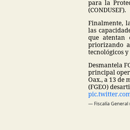
para la Prote
(CONDUSEF).
Finalmente, l
las capacidad
que atentan 
priorizando a
tecnológicos y 
Desmantela FG
principal ope
Oax., a 13 de 
(FGEO) desarti
pic.twitter.c
— Fiscalía Genera