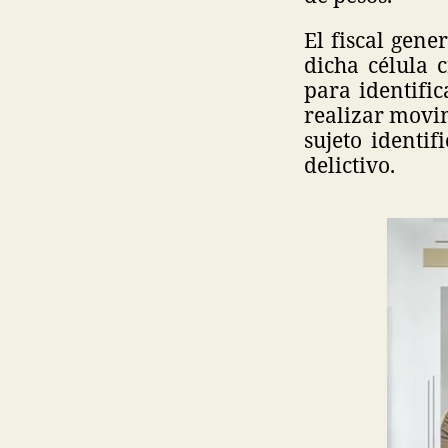
El fiscal gene
dicha célula
para identific
realizar movim
sujeto identi
delictivo.