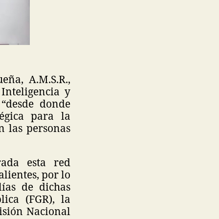
eña, A.M.S.R.,
Inteligencia y
 “desde donde
égica para la
án las personas
rada esta red
lientes, por lo
lías de dichas
lica (FGR), la
isión Nacional