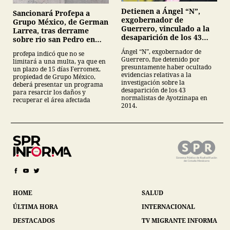
Detienen a Ángel “N”,
Sancionará Profepa a
exgobernador de
Grupo México, de German
Guerrero, vinculado a la
Larrea, tras derrame
desaparición de los 43
sobre rio san Pedro en
normalistas de
Sonora
Ángel “N”, exgobernador de
profepa indicó que no se
Ayotzinapa
Guerrero, fue detenido por
limitará a una multa, ya que en
presuntamente haber ocultado
un plazo de 15 días Ferromex,
evidencias relativas a la
propiedad de Grupo México,
investigación sobre la
deberá presentar un programa
desaparición de los 43
para resarcir los daños y
normalistas de Ayotzinapa en
recuperar el área afectada
2014.
HOME
SALUD
ÚLTIMA HORA
INTERNACIONAL
DESTACADOS
TV MIGRANTE INFORMA