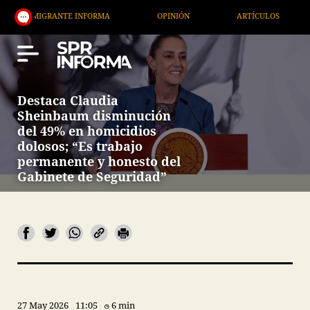
GRANTE INFORMA
OPINIÓN
ARTÍCULOS
ARTE /
Destaca Claudia
Sheinbaum disminución
del 49% en homicidios
dolosos; “Es trabajo
permanente y honesto del
Gabinete de Seguridad”
27 May 2026
11:05
6 min