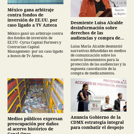
México gana arbitraje
contra fondos de
inversión de EE.UU. por
Desmiente Luisa Alcalde
caso ligado a TV Azteca
desinformación sobre
derechos de las
México ganó un arbitraje contra
audiencias y compra de
dos fondos de inversión de
EE.UU -Cyrus Capital Partners y
medicamentos
Luisa María Alcalde desmintió
Contrarian Capital
narrativas difundidas en medios
Management- por un caso ligado
de comunicación sobre los
a bonos de Tv Azteca.
nuevos lineamientos para la
protección de las audiencias y la
supuesta cancelación de la
compra de medicamentos.
Anuncia Gobierno de la
Medios públicos expresan
CDMX estrategia integral
preocupación por daños
para combatir el despojo
al acervo histórico de
Canal Once