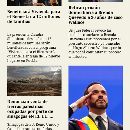
Retiran prisión
Beneficiará Vivienda para
domiciliaria a Brenda
el Bienestar a 12 millones
Quevedo a 20 años de caso
de familias
Wallace
Un juez federal revocó las
La presidenta Claudia
medidas cautelares a Brenda
Sheinbaum destacó que 12
Quevedo Cruz, procesada por el
millones de familias serán
presunto secuestro y homicidio
beneficiadas con el programa
de Hugo Alberto Wallace, por lo
“Vivienda para el Bienestar”,
que podrá continuar su proceso
durante la entrega de 32 nuevos
en libertad.
hogares en Puebla.
Denuncian venta de
tierras palestinas
ocupadas por parte de
sinagogas eN EE.UU.,
Canadá y Gran Bretaña
Sinagogas de EU, Reino Unido y
Canadá organizaron ferias