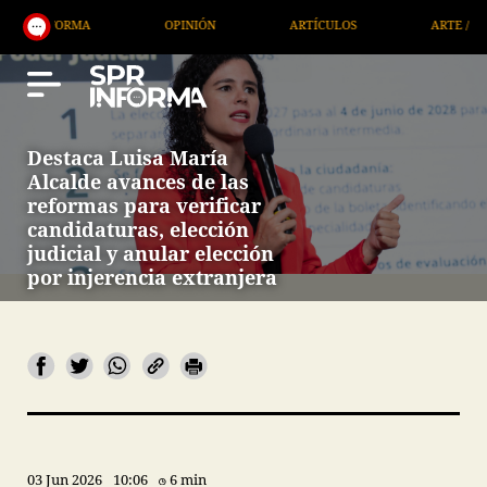
A
OPINIÓN
ARTÍCULOS
ARTE / ENTRETENIMIE
Destaca Luisa María
Alcalde avances de las
reformas para verificar
candidaturas, elección
judicial y anular elección
por injerencia extranjera
03 Jun 2026
10:06
6 min