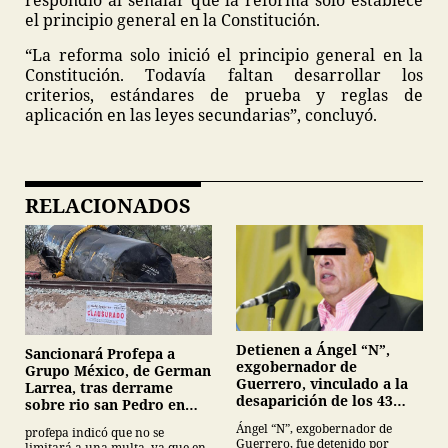
respondió al señalar que la reforma solo establece
el principio general en la Constitución.
“La reforma solo inició el principio general en la
Constitución. Todavía faltan desarrollar los
criterios, estándares de prueba y reglas de
aplicación en las leyes secundarias”, concluyó.
RELACIONADOS
Detienen a Ángel “N”,
Sancionará Profepa a
exgobernador de
Grupo México, de German
Guerrero, vinculado a la
Larrea, tras derrame
desaparición de los 43
sobre rio san Pedro en
normalistas de
Sonora
Ángel “N”, exgobernador de
profepa indicó que no se
Ayotzinapa
Guerrero, fue detenido por
limitará a una multa, ya que en