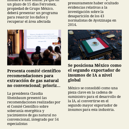
presuntamente haber ocultado
un plazo de 15 días Ferromex,
evidencias relativas a la
propiedad de Grupo México,
investigación sobre la
deberá presentar un programa
desaparición de los 43
para resarcir los daños y
normalistas de Ayotzinapa en
recuperar el área afectada
2014.
Se posiciona México como
el segundo exportador de
Presenta comité científico
insumos de IA a nivel
recomendaciones para
global
extracción de gas natural
no convencional; prioriza
México se consolidó como una
energías renovables y
pieza clave en la cadena de
La presidenta Claudia
descarta yacimiento
suministro para el desarrollo de
Sheinbaum presentó las
Tampico-Misantla
la IA, al convertirse en el
recomendaciones realizadas por
segundo mayor exportador de
el Comité Científico sobre
insumos para esta industria.
soberanía energética y
yacimientos de gas natural no
convencional, integrado por 54
especialistas