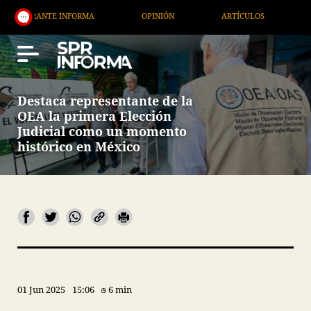
NTE INFORMA
OPINIÓN
ARTÍCULOS
ARTE / EN
Destaca representante de la
OEA la primera Elección
Judicial como un momento
histórico en México
01 Jun 2025
15:06
6 min