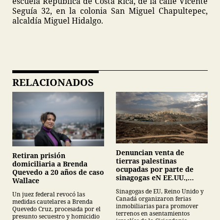
escuela República de Costa Rica, de la calle Vicente
Seguía 32, en la colonia San Miguel Chapultepec,
alcaldía Miguel Hidalgo.
RELACIONADOS
Denuncian venta de
Retiran prisión
tierras palestinas
domiciliaria a Brenda
ocupadas por parte de
Quevedo a 20 años de caso
sinagogas eN EE.UU.,
Wallace
Canadá y Gran Bretaña
Sinagogas de EU, Reino Unido y
Un juez federal revocó las
Canadá organizaron ferias
medidas cautelares a Brenda
inmobiliarias para promover
Quevedo Cruz, procesada por el
terrenos en asentamientos
presunto secuestro y homicidio