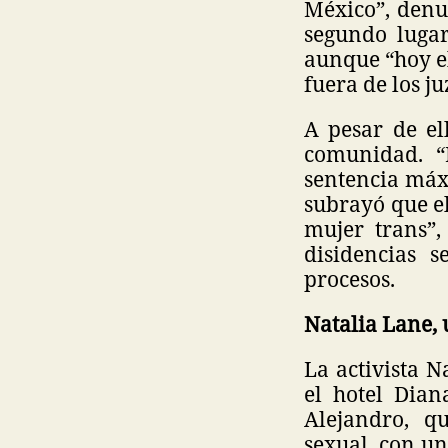
México”, denu
segundo lugar
aunque “hoy el
fuera de los j
A pesar de el
comunidad. 
sentencia máx
subrayó que el
mujer trans”,
disidencias s
procesos.
Natalia Lane, 
La activista N
el hotel Dia
Alejandro, q
sexual, con un