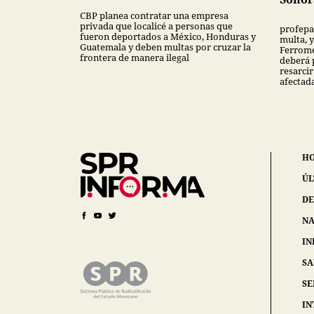
CBP planea contratar una empresa
privada que localicé a personas que
profepa
fueron deportados a México, Honduras y
multa, y
Guatemala y deben multas por cruzar la
Ferrome
frontera de manera ilegal
deberá 
resarcir
afectad
H
ÚL
DE
NA
IN
S
SE
IN