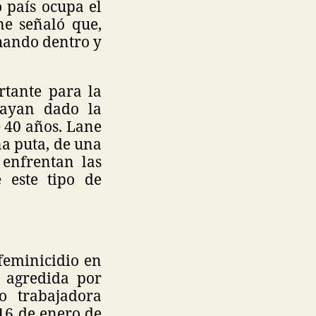
 país ocupa el
ne señaló que,
chando dentro y
rtante para la
ayan dado la
 40 años. Lane
na puta, de una
 enfrentan las
e este tipo de
sfeminicidio en
 agredida por
o trabajadora
 16 de enero de