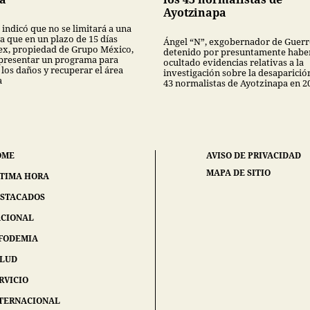
Ayotzinapa
 indicó que no se limitará a una
a que en un plazo de 15 días
Ángel “N”, exgobernador de Guerr
x, propiedad de Grupo México,
detenido por presuntamente habe
presentar un programa para
ocultado evidencias relativas a la
 los daños y recuperar el área
investigación sobre la desaparició
a
43 normalistas de Ayotzinapa en 2
OME
AVISO DE PRIVACIDAD
MAPA DE SITIO
TIMA HORA
STACADOS
CIONAL
FODEMIA
ALUD
RVICIO
TERNACIONAL