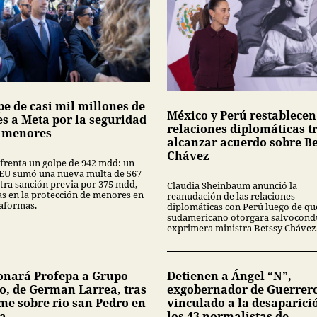
pe de casi mil millones de
México y Perú restablecen
es a Meta por la seguridad
relaciones diplomáticas t
s menores
alcanzar acuerdo sobre Be
Chávez
frenta un golpe de 942 mdd: un
 EU sumó una nueva multa de 567
tra sanción previa por 375 mdd,
Claudia Sheinbaum anunció la
las en la protección de menores en
reanudación de las relaciones
taformas.
diplomáticas con Perú luego de que
sudamericano otorgara salvocondu
exprimera ministra Betssy Chávez
onará Profepa a Grupo
Detienen a Ángel “N”,
o, de German Larrea, tras
exgobernador de Guerrer
me sobre rio san Pedro en
vinculado a la desaparici
a
los 43 normalistas de