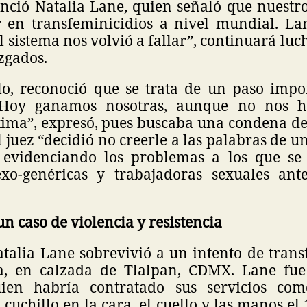
nció Natalia Lane, quien señaló que nuestro
 en transfeminicidios a nivel mundial. La
 sistema nos volvió a fallar”, continuará lu
uzgados.
lo, reconoció que se trata de un paso impo
“Hoy ganamos nosotras, aunque no nos h
ima”, expresó, pues buscaba una condena de
 juez “decidió no creerle a las palabras de u
 evidenciando los problemas a los que se
exo-genéricas y trabajadoras sexuales ant
un caso de violencia y resistencia
atalia Lane sobrevivió a un intento de tran
na, en calzada de Tlalpan, CDMX. Lane fue
uien habría contratado sus servicios com
 cuchillo en la cara, el cuello y las manos el