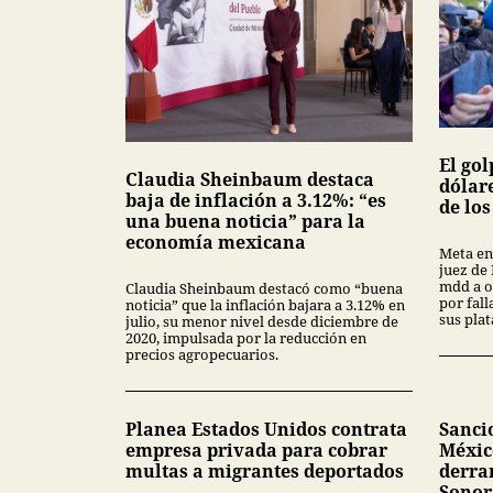
El gol
Claudia Sheinbaum destaca
dólar
baja de inflación a 3.12%: “es
de lo
una buena noticia” para la
economía mexicana
Meta en
juez de
mdd a o
Claudia Sheinbaum destacó como “buena
por fal
noticia” que la inflación bajara a 3.12% en
sus pla
julio, su menor nivel desde diciembre de
2020, impulsada por la reducción en
precios agropecuarios.
Planea Estados Unidos contrata
Sanci
empresa privada para cobrar
Méxic
multas a migrantes deportados
derra
Sonor