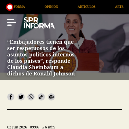
RMA
OPINIÓN
ARTÍCULOS
ARTE / ENTRETENIM
“Embajadores tienen que
ser respetuosos de los
asuntos políticos internos
de los países”, responde
Claudia Sheinbaum a
dichos de Ronald Johnson
02 Jun 2026
09:06
6 min