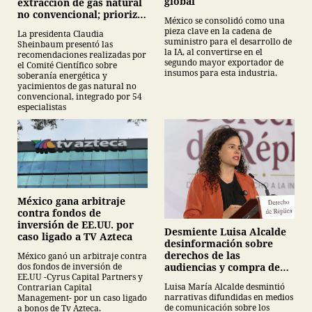
global
extracción de gas natural
no convencional; prioriza
México se consolidó como una
energías renovables y
pieza clave en la cadena de
La presidenta Claudia
descarta yacimiento
suministro para el desarrollo de
Sheinbaum presentó las
Tampico-Misantla
la IA, al convertirse en el
recomendaciones realizadas por
segundo mayor exportador de
el Comité Científico sobre
insumos para esta industria.
soberanía energética y
yacimientos de gas natural no
convencional, integrado por 54
especialistas
México gana arbitraje
contra fondos de
inversión de EE.UU. por
Desmiente Luisa Alcalde
caso ligado a TV Azteca
desinformación sobre
derechos de las
México ganó un arbitraje contra
audiencias y compra de
dos fondos de inversión de
EE.UU -Cyrus Capital Partners y
medicamentos
Luisa María Alcalde desmintió
Contrarian Capital
narrativas difundidas en medios
Management- por un caso ligado
de comunicación sobre los
a bonos de Tv Azteca.