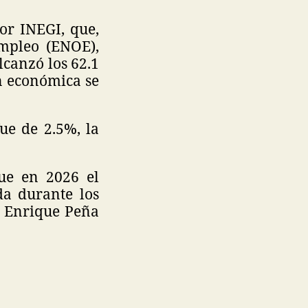
or INEGI, que,
mpleo (ENOE),
lcanzó los 62.1
ón económica se
ue de 2.5%, la
que en 2026 el
da durante los
e Enrique Peña