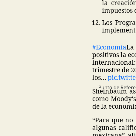
la creació
impuestos d
Los Progra
implement
#Economía
La
positivos la e
internacional:
trimestre de 2
los…
pic.twit
— Punto de Refere
Sheinbaum ase
como Moody's 
de la economí
“Para que no 
algunas calif
mexicana”, af