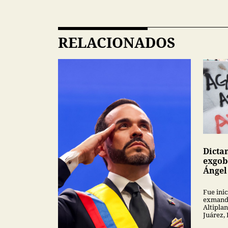
RELACIONADOS
Dicta
exgob
Ángel
Fue inic
exmanda
Altipla
Juárez,