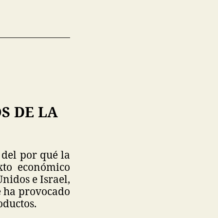
S DE LA
del por qué la
xto económico
nidos e Israel,
ue ha provocado
oductos.