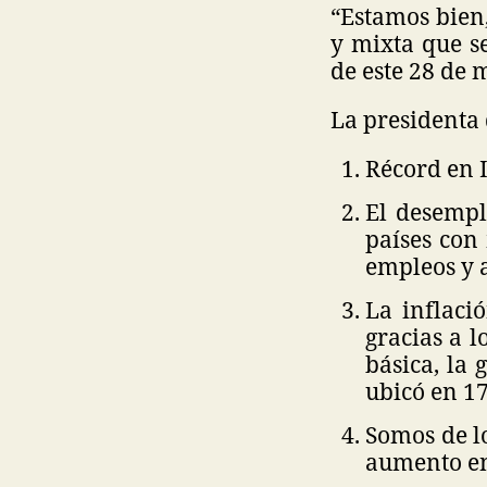
“Estamos bien,
y mixta que s
de este 28 de 
La presidenta 
Récord en I
El desempl
países con
empleos y a
La inflaci
gracias a l
básica, la 
ubicó en 17
Somos de lo
aumento en 