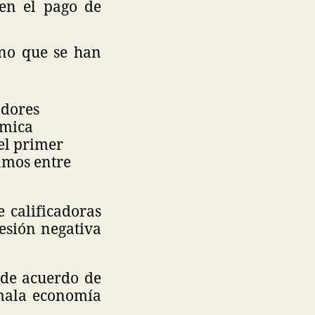
 en el pago de
ino que se han
adores
ómica
el primer
tamos entre
 calificadoras
esión negativa
 de acuerdo de
 mala economía