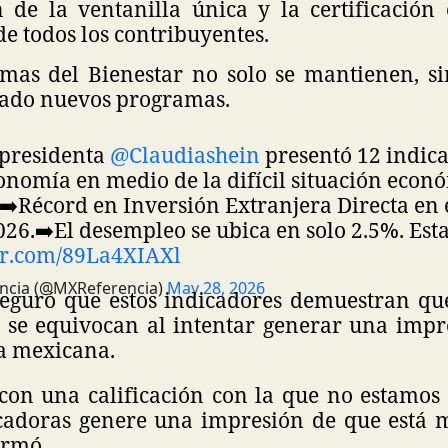
n de la ventanilla única y la certificación
e todos los contribuyentes.
mas del Bienestar no solo se mantienen, s
ado nuevos programas.
 presidenta
@Claudiashein
presentó 12 indic
conomía en medio de la difícil situación econ
➡️Récord en Inversión Extranjera Directa en 
026.
➡️El desempleo se ubica en solo 2.5%. Es
ter.com/89La4XIAXl
ncia (@MXReferencia)
May 28, 2026
guró que estos indicadores demuestran que
se equivocan al intentar generar una impr
a mexicana.
con una calificación con la que no estamos
icadoras genere una impresión de que está
irmó.