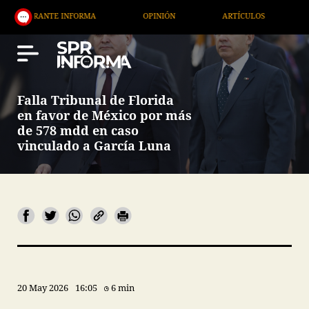
E INFORMA
OPINIÓN
ARTÍCULOS
ARTE / ENTR
Falla Tribunal de Florida
en favor de México por más
de 578 mdd en caso
vinculado a García Luna
20 May 2026
16:05
6 min