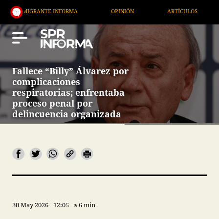
GRANTE INFORMA
OPINIÓN
ARTÍCULOS
ARTE /
Fallece “Billy” Álvarez por
complicaciones
respiratorias; enfrentaba
proceso penal por
delincuencia organizada
30 May 2026
12:05
6 min