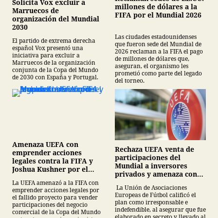
Solicita Vox excluir a
millones de dólares a la
Marruecos de
FIFA por el Mundial 2026
organización del Mundial
2030
Las ciudades estadounidenses
El partido de extrema derecha
que fueron sede del Mundial de
español Vox presentó una
2026 reclaman a la FIFA el pago
iniciativa para excluir a
de millones de dólares que,
Marruecos de la organización
aseguran, el organismo les
conjunta de la Copa del Mundo
prometió como parte del legado
de 2030 con España y Portugal.
del torneo.
Amenaza UEFA con
Rechaza UEFA venta de
emprender acciones
participaciones del
legales contra la FIFA y
Mundial a inversores
Joshua Kushner por el
privados y amenaza con
plan de inversión del
boicotear torneos de la
La UEFA amenazó a la FIFA con
Mundial
La Unión de Asociaciones
emprender acciones legales por
FIFA
Europeas de Fútbol calificó el
el fallido proyecto para vender
plan como irresponsable e
participaciones del negocio
indefendible, al asegurar que fue
comercial de la Copa del Mundo
elaborado en secreto y llevado al