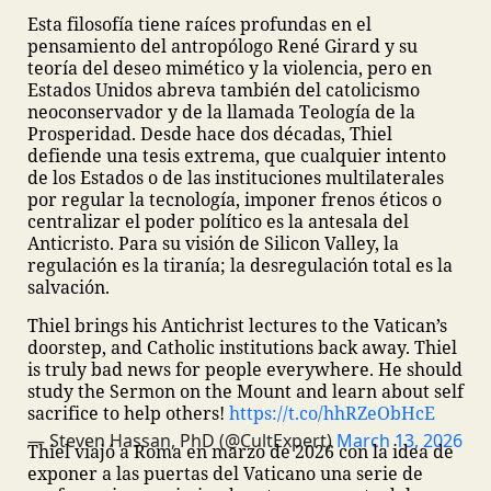
Esta filosofía tiene raíces profundas en el
pensamiento del antropólogo René Girard y su
teoría del deseo mimético y la violencia, pero en
Estados Unidos abreva también del catolicismo
neoconservador y de la llamada Teología de la
Prosperidad. Desde hace dos décadas, Thiel
defiende una tesis extrema, que cualquier intento
de los Estados o de las instituciones multilaterales
por regular la tecnología, imponer frenos éticos o
centralizar el poder político es la antesala del
Anticristo. Para su visión de Silicon Valley, la
regulación es la tiranía; la desregulación total es la
salvación.
Thiel brings his Antichrist lectures to the Vatican’s
doorstep, and Catholic institutions back away.
Thiel
is truly bad news for people everywhere. He should
study the Sermon on the Mount and learn about self
sacrifice to help others!
https://t.co/hhRZeObHcE
— Steven Hassan, PhD (@CultExpert)
March 13, 2026
Thiel viajó a Roma en marzo de 2026 con la idea de
exponer a las puertas del Vaticano una serie de