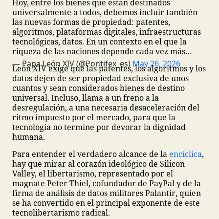
Hoy, entre los bienes que están destinados
universalmente a todos, debemos incluir también
las nuevas formas de propiedad: patentes,
algoritmos, plataformas digitales, infraestructuras
tecnológicas, datos. En un contexto en el que la
riqueza de las naciones depende cada vez más…
— Papa León XIV (@Pontifex_es)
May 26, 2026
León XIV exige que las patentes, los algoritmos y los
datos dejen de ser propiedad exclusiva de unos
cuantos y sean considerados bienes de destino
universal. Incluso, llama a un freno a la
desregulación, a una necesaria desaceleración del
ritmo impuesto por el mercado, para que la
tecnología no termine por devorar la dignidad
humana.
Para entender el verdadero alcance de la
encíclica
,
hay que mirar al corazón ideológico de Silicon
Valley, el libertarismo, representado por el
magnate Peter Thiel, cofundador de PayPal y de la
firma de análisis de datos militares Palantir, quien
se ha convertido en el principal exponente de este
tecnolibertarismo radical.