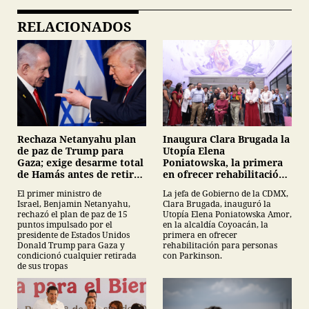
RELACIONADOS
Inaugura Clara Brugada la
Rechaza Netanyahu plan
Utopía Elena
de paz de Trump para
Poniatowska, la primera
Gaza; exige desarme total
en ofrecer rehabilitación
de Hamás antes de retirar
para personas con
tropas
La jefa de Gobierno de la CDMX,
El primer ministro de
Parkinson
Clara Brugada, inauguró la
Israel, Benjamin Netanyahu,
Utopía Elena Poniatowska Amor,
rechazó el plan de paz de 15
en la alcaldía Coyoacán, la
puntos impulsado por el
primera en ofrecer
presidente de Estados Unidos
rehabilitación para personas
Donald Trump para Gaza y
con Parkinson.
condicionó cualquier retirada
de sus tropas