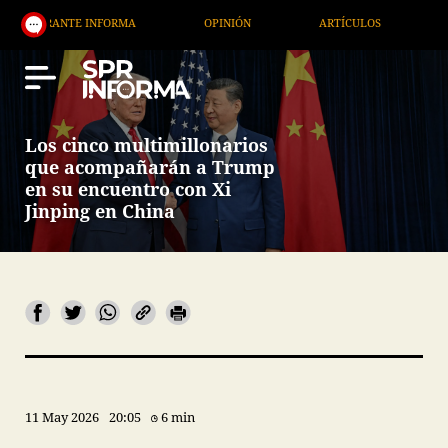
TE INFORMA
OPINIÓN
ARTÍCULOS
ARTE / ENT
Los cinco multimillonarios
que acompañarán a Trump
en su encuentro con Xi
Jinping en China
11 May 2026
20:05
6 min