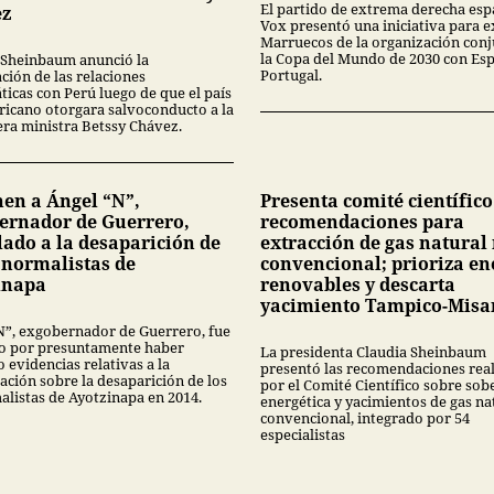
El partido de extrema derecha esp
ez
Vox presentó una iniciativa para e
Marruecos de la organización conj
la Copa del Mundo de 2030 con Es
 Sheinbaum anunció la
Portugal.
ción de las relaciones
ticas con Perú luego de que el país
icano otorgara salvoconducto a la
ra ministra Betssy Chávez.
nen a Ángel “N”,
Presenta comité científico
ernador de Guerrero,
recomendaciones para
lado a la desaparición de
extracción de gas natural
3 normalistas de
convencional; prioriza en
inapa
renovables y descarta
yacimiento Tampico-Misa
N”, exgobernador de Guerrero, fue
o por presuntamente haber
La presidenta Claudia Sheinbaum
 evidencias relativas a la
presentó las recomendaciones rea
ación sobre la desaparición de los
por el Comité Científico sobre sob
alistas de Ayotzinapa en 2014.
energética y yacimientos de gas na
convencional, integrado por 54
especialistas