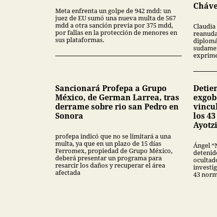
Cháv
Meta enfrenta un golpe de 942 mdd: un
juez de EU sumó una nueva multa de 567
mdd a otra sanción previa por 375 mdd,
Claudia
por fallas en la protección de menores en
reanuda
sus plataformas.
diplomá
sudamer
exprime
Sancionará Profepa a Grupo
Detie
México, de German Larrea, tras
exgob
derrame sobre rio san Pedro en
vincu
Sonora
los 4
Ayotz
profepa indicó que no se limitará a una
multa, ya que en un plazo de 15 días
Ángel “
Ferromex, propiedad de Grupo México,
detenid
deberá presentar un programa para
ocultado
resarcir los daños y recuperar el área
investig
afectada
43 norm