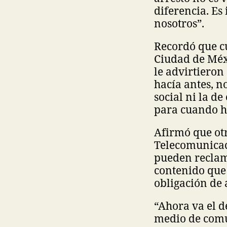
diferencia. Es
nosotros”.
Recordó que cu
Ciudad de Méxi
le advirtieron
hacía antes, 
social ni la d
para cuando ha
Afirmó que otr
Telecomunicac
pueden reclama
contenido que 
obligación de 
“Ahora va el d
medio de comu