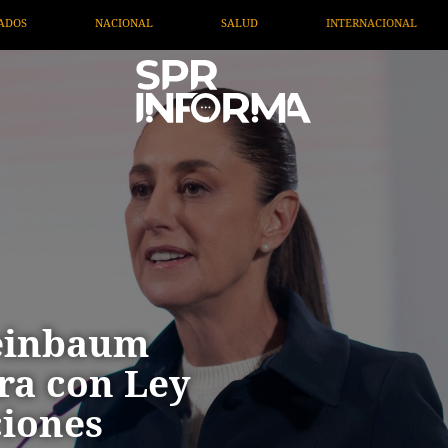
D
INTERNACIONAL
TV MIGRANTE INFORMA
OP
heinbaum
ra con Ley
iones