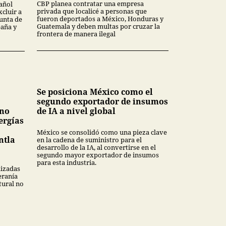
CBP planea contratar una empresa
añol
privada que localicé a personas que
xcluir a
fueron deportados a México, Honduras y
unta de
Guatemala y deben multas por cruzar la
paña y
frontera de manera ilegal
Se posiciona México como el
segundo exportador de insumos
 no
de IA a nivel global
ergías
México se consolidó como una pieza clave
ntla
en la cadena de suministro para el
desarrollo de la IA, al convertirse en el
segundo mayor exportador de insumos
para esta industria.
lizadas
eranía
tural no