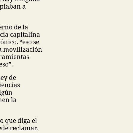
spiaban a
erno de la
cia capitalina
ónico. “eso se
a movilización
rramientas
eso”.
Ley de
iencias
algún
nen la
o que diga el
ede reclamar,