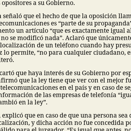
 opositores a su Gobierno.
señaló que el hecho de que la oposición llam
lecomunicaciones es “parte de su propaganda”
nto un artículo “que es exactamente igual al
y, no se modificó nada”. Aclaró que únicamente
olocalización de un teléfono cuando hay pres
ez lo permite, “no para cualquier ciudadano, e
teró.
artó que haya interés de su Gobierno por esp
firmó que la ley tiene que ver con el mejor 
 telecomunicaciones en el país y en caso de s
formación de las empresas de telefonía “igu
cambió en la ley”.
, explicó que en caso de que una persona sea
ocalización, y dicha acción no fue concedida po
válido para el juzgador. “Es igual que antes, 