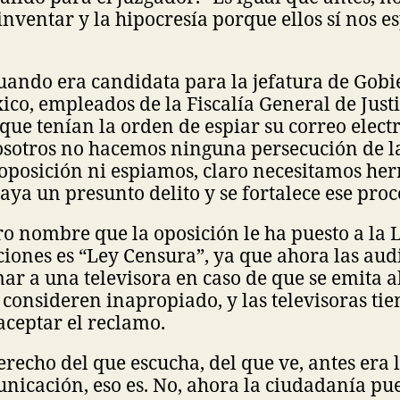
 inventar y la hipocresía porque ellos sí nos e
ando era candidata para la jefatura de Gobi
co, empleados de la Fiscalía General de Justi
 que tenían la orden de espiar su correo electr
nosotros no hacemos ninguna persecución de l
e oposición ni espiamos, claro necesitamos he
ya un presunto delito y se fortalece ese proc
o nombre que la oposición le ha puesto a la 
iones es “Ley Censura”, ya que ahora las aud
r a una televisora en caso de que se emita 
consideren inapropiado, y las televisoras tie
aceptar el reclamo.
erecho del que escucha, del que ve, antes era l
nicación, eso es. No, ahora la ciudadanía pu