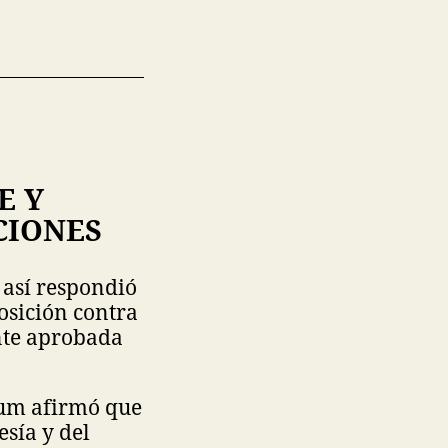
E Y
CIONES
 así respondió
osición contra
nte aprobada
aum afirmó que
esía y del