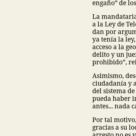
engaño” de los
La mandataria 
a la Ley de Te
dan por argume
ya tenía la le
acceso a la ge
delito y un ju
prohibido”, rei
Asimismo, desc
ciudadanía y a
del sistema de
pueda haber in
antes... nada 
Por tal motivo
gracias a su l
arresto no es 