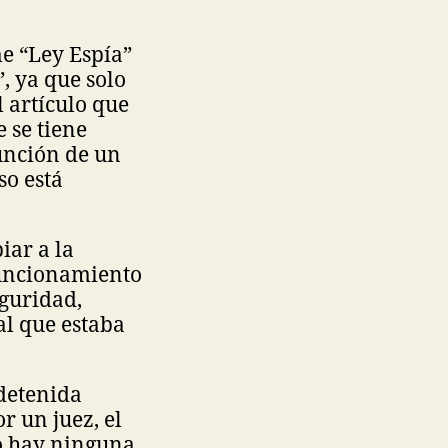
e “Ley Espía”
, ya que solo
 artículo que
 se tiene
unción de un
so está
iar a la
funcionamiento
eguridad,
al que estaba
 detenida
r un juez, el
no hay ninguna