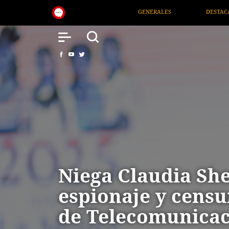
GENERALES
DESTACADOS
NACIONAL
SALU
Niega Claudia S
espionaje y censu
de Telecomunicac