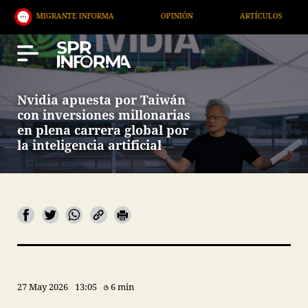
GRANTE INFORMA
OPINIÓN
ARTÍCULOS
ARTE /
Nvidia apuesta por Taiwán
con inversiones millonarias
en plena carrera global por
la inteligencia artificial
27 May 2026
13:05
6 min