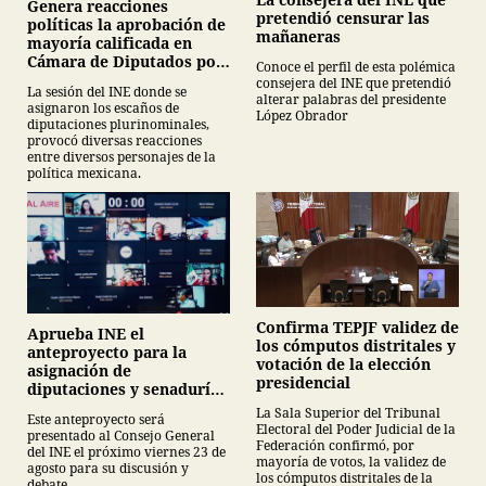
Genera reacciones
pretendió censurar las
políticas la aprobación de
mañaneras
mayoría calificada en
Cámara de Diputados por
Conoce el perfil de esta polémica
el INE
consejera del INE que pretendió
La sesión del INE donde se
alterar palabras del presidente
asignaron los escaños de
López Obrador
diputaciones plurinominales,
provocó diversas reacciones
entre diversos personajes de la
política mexicana.
Confirma TEPJF validez de
Aprueba INE el
los cómputos distritales y
anteproyecto para la
votación de la elección
asignación de
presidencial
diputaciones y senadurías
plurinominales
La Sala Superior del Tribunal
Este anteproyecto será
Electoral del Poder Judicial de la
presentado al Consejo General
Federación confirmó, por
del INE el próximo viernes 23 de
mayoría de votos, la validez de
agosto para su discusión y
los cómputos distritales de la
debate