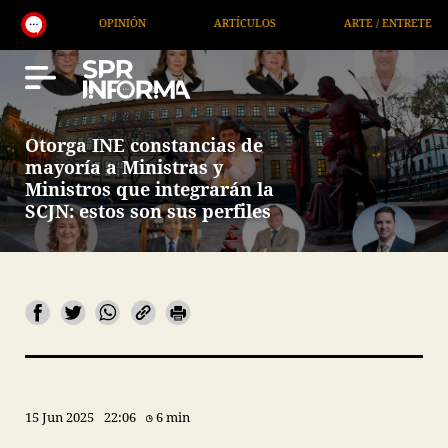
OPINIÓN
ARTÍCULOS
ARTE / ENTRETENIMIENTO
Otorga INE constancias de
mayoría a Ministras y
Ministros que integrarán la
SCJN: estos son sus perfiles
15 Jun 2025
22:06
6 min