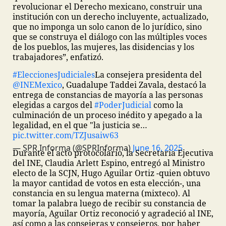
revolucionar el Derecho mexicano, construir una
institución con un derecho incluyente, actualizado,
que no imponga un solo canon de lo jurídico, sino
que se construya el diálogo con las múltiples voces
de los pueblos, las mujeres, las disidencias y los
trabajadores”, enfatizó.
#EleccionesJudiciales
La consejera presidenta del
@INEMexico
, Guadalupe Taddei Zavala, destacó la
entrega de constancias de mayoría a las personas
elegidas a cargos del
#PoderJudicial
como la
culminación de un proceso inédito y apegado a la
legalidad, en el que "la justicia se…
pic.twitter.com/TZJusaiw63
— SPR Informa (@SPRInforma)
June 16, 2025
Durante el acto protocolario, la Secretaria Ejecutiva
del INE, Claudia Arlett Espino, entregó al Ministro
electo de la SCJN, Hugo Aguilar Ortiz -quien obtuvo
la mayor cantidad de votos en esta elección-, una
constancia en su lengua materna (mixteco). Al
tomar la palabra luego de recibir su constancia de
mayoría, Aguilar Ortiz reconoció y agradeció al INE,
así como a las consejeras y consejeros, por haber