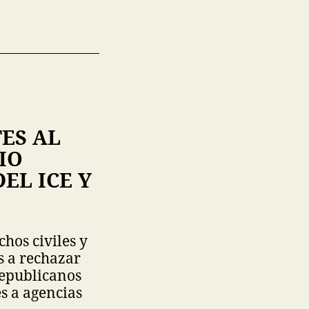
ES AL
IO
EL ICE Y
hos civiles y
s a rechazar
republicanos
s a agencias