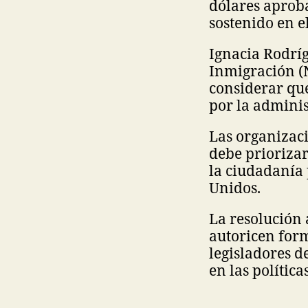
dólares aprob
sostenido en e
Ignacia Rodrí
Inmigración (N
considerar qu
por la admini
Las organizaci
debe prioriza
la ciudadanía 
Unidos.
La resolución 
autoricen form
legisladores 
en las política