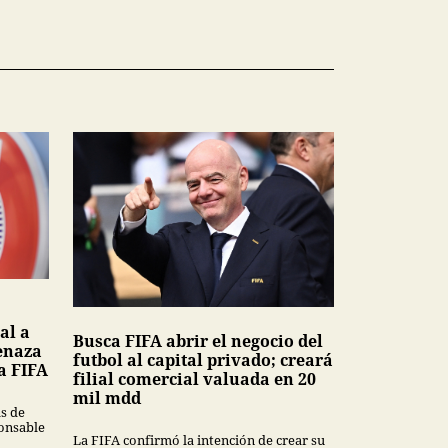
al a
Busca FIFA abrir el negocio del
enaza
futbol al capital privado; creará
a FIFA
filial comercial valuada en 20
mil mdd
s de
ponsable
La FIFA confirmó la intención de crear su