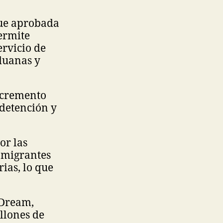
fue aprobada
permite
ervicio de
duanas y
ncremento
 detención y
or las
 migrantes
ias, lo que
 Dream,
llones de