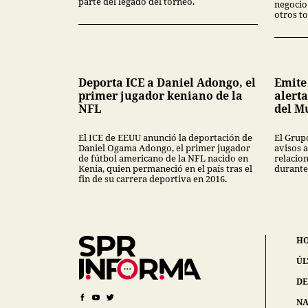
parte del legado del torneo.
negocio
otros to
Deporta ICE a Daniel Adongo, el
Emite
primer jugador keniano de la
alerta
NFL
del M
El ICE de EEUU anunció la deportación de
El Grup
Daniel Ogama Adongo, el primer jugador
avisos a
de fútbol americano de la NFL nacido en
relacio
Kenia, quien permaneció en el país tras el
durante
fin de su carrera deportiva en 2016.
H
ÚL
DE
NA