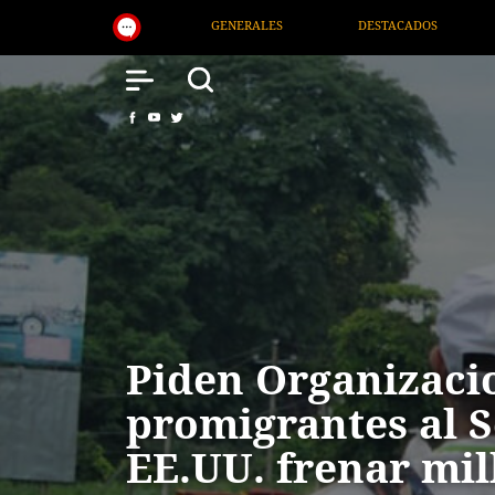
ALES
DESTACADOS
NACIONAL
SALUD
Piden Organizaci
promigrantes al 
EE.UU. frenar mil