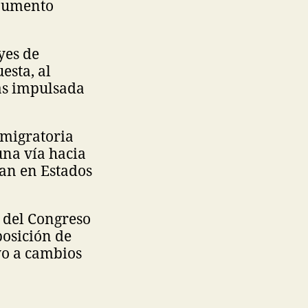
 aumento
yes de
esta, al
as impulsada
 migratoria
una vía hacia
jan en Estados
 del Congreso
posición de
yo a cambios