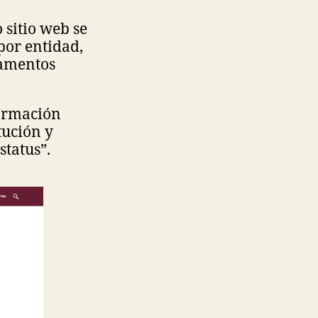
 sitio web se
por entidad,
camentos
formación
tución y
status”.