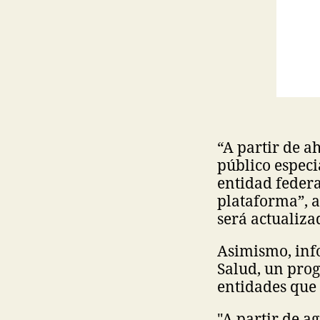
“A partir de a
público especi
entidad federa
plataforma”, a
será actualiza
Asimismo, info
Salud, un pro
entidades que 
"A partir de ag