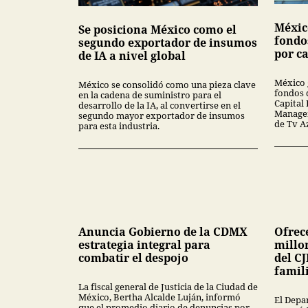
Méxic
Se posiciona México como el
fondo
segundo exportador de insumos
por ca
de IA a nivel global
México 
México se consolidó como una pieza clave
fondos 
en la cadena de suministro para el
Capital 
desarrollo de la IA, al convertirse en el
Managem
segundo mayor exportador de insumos
de Tv A
para esta industria.
Anuncia Gobierno de la CDMX
Ofrec
estrategia integral para
millon
combatir el despojo
del CJ
famil
La fiscal general de Justicia de la Ciudad de
México, Bertha Alcalde Luján, informó
El Depa
que el promedio diario de denuncias por