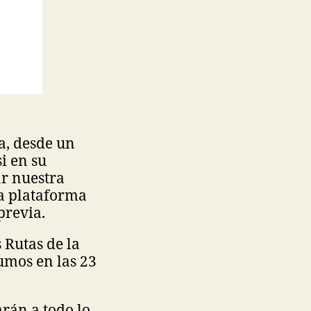
a, desde un
i en su
ar nuestra
ha plataforma
previa.
 Rutas de la
umos en las 23
arán a todo lo