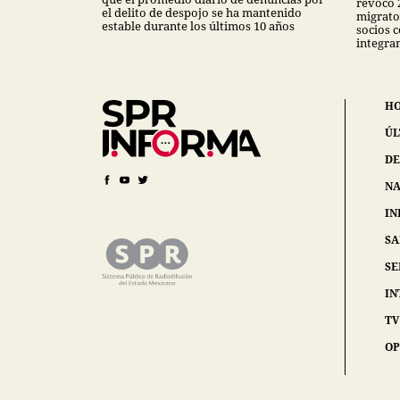
revocó 
el delito de despojo se ha mantenido
migrator
estable durante los últimos 10 años
socios 
integra
H
ÚL
DE
NA
IN
S
SE
IN
TV
OP