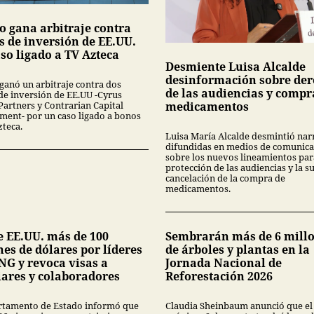
o gana arbitraje contra
s de inversión de EE.UU.
so ligado a TV Azteca
Desmiente Luisa Alcalde
desinformación sobre der
ganó un arbitraje contra dos
de las audiencias y compr
de inversión de EE.UU -Cyrus
Partners y Contrarian Capital
medicamentos
ent- por un caso ligado a bonos
zteca.
Luisa María Alcalde desmintió nar
difundidas en medios de comunica
sobre los nuevos lineamientos par
protección de las audiencias y la s
cancelación de la compra de
medicamentos.
e EE.UU. más de 100
Sembrarán más de 6 mill
es de dólares por líderes
de árboles y plantas en la
NG y revoca visas a
Jornada Nacional de
iares y colaboradores
Reforestación 2026
rtamento de Estado informó que
Claudia Sheinbaum anunció que el