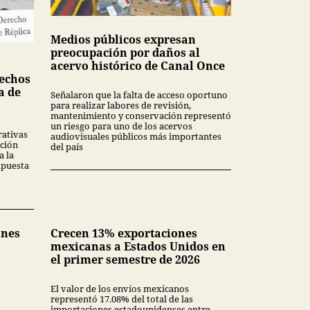
Medios públicos expresan
preocupación por daños al
acervo histórico de Canal Once
echos
a de
Señalaron que la falta de acceso oportuno
para realizar labores de revisión,
mantenimiento y conservación representó
un riesgo para uno de los acervos
rativas
audiovisuales públicos más importantes
ción
del país
a la
upuesta
ones
Crecen 13% exportaciones
mexicanas a Estados Unidos en
el primer semestre de 2026
El valor de los envíos mexicanos
representó 17.08% del total de las
importaciones estadounidenses entre