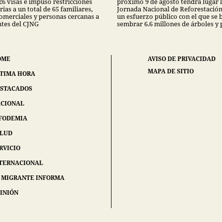
26 visas e impuso restricciones
próximo 9 de agosto tendrá lugar 
ias a un total de 65 familiares,
Jornada Nacional de Reforestación
comerciales y personas cercanas a
un esfuerzo público con el que se 
ntes del CJNG
sembrar 6.6 millones de árboles y 
OME
AVISO DE PRIVACIDAD
MAPA DE SITIO
TIMA HORA
STACADOS
CIONAL
FODEMIA
ALUD
RVICIO
TERNACIONAL
 MIGRANTE INFORMA
INIÓN