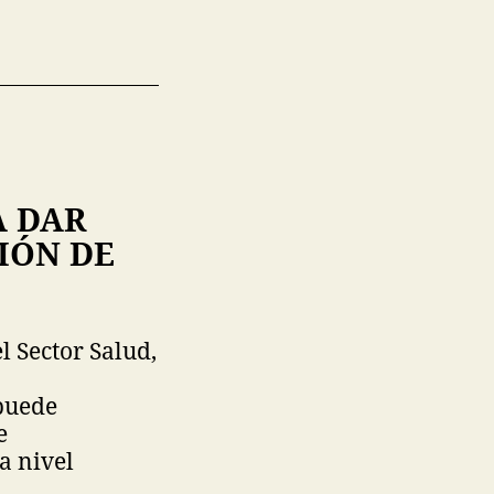
A DAR
IÓN DE
l Sector Salud,
puede
e
a nivel