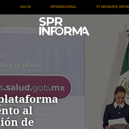
ACIONAL
TV MIGRANTE INFORMA
OPINIÓN
AR
plataforma
nto al
ción de