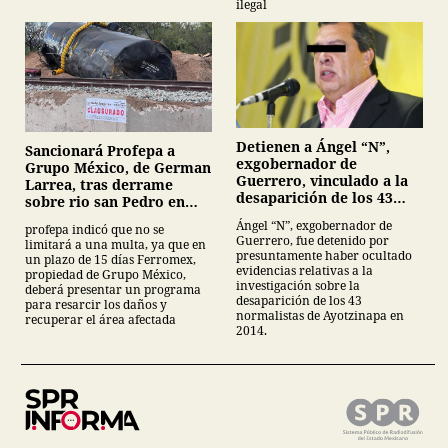
ilegal
Detienen a Ángel “N”,
Sancionará Profepa a
exgobernador de
Grupo México, de German
Guerrero, vinculado a la
Larrea, tras derrame
desaparición de los 43
sobre rio san Pedro en
normalistas de
Sonora
Ángel “N”, exgobernador de
profepa indicó que no se
Ayotzinapa
Guerrero, fue detenido por
limitará a una multa, ya que en
presuntamente haber ocultado
un plazo de 15 días Ferromex,
evidencias relativas a la
propiedad de Grupo México,
investigación sobre la
deberá presentar un programa
desaparición de los 43
para resarcir los daños y
normalistas de Ayotzinapa en
recuperar el área afectada
2014.