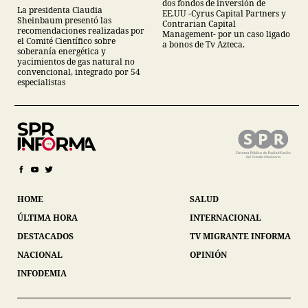
energías renovables y
dos fondos de inversión de
La presidenta Claudia
EE.UU -Cyrus Capital Partners y
descarta yacimiento
Sheinbaum presentó las
Contrarian Capital
Tampico-Misantla
recomendaciones realizadas por
Management- por un caso ligado
el Comité Científico sobre
a bonos de Tv Azteca.
soberanía energética y
yacimientos de gas natural no
convencional, integrado por 54
especialistas
HOME
SALUD
ÚLTIMA HORA
INTERNACIONAL
DESTACADOS
TV MIGRANTE INFORMA
NACIONAL
OPINIÓN
INFODEMIA