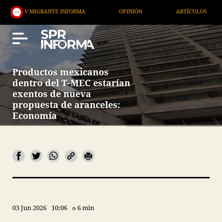
MIGRANTE INFORMA
OPINIÓN
ARTÍCULOS
ARTE
Productos mexicanos
dentro del T-MEC estarían
exentos de nueva
propuesta de aranceles:
Economía
03 Jun 2026
10:06
6 min