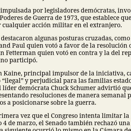
 impulsada por legisladores demócratas, invo
Poderes de Guerra de 1973, que establece que
 cualquier acción militar en el extranjero.
 destacaron algunas posturas cruzadas, como
nd Paul quien votó a favor de la resolución o
n Fetterman quien votó en contra y la del re
l no participó.
 Kaine, principal impulsor de la iniciativa, ca
 “ilegal” y perjudicial para las familias esta
el líder demócrata Chuck Schumer advirtió q
esentando resoluciones de manera semanal p
os a posicionarse sobre la guerra.
primera vez que el Congreso intenta limitar la
do 4 de marzo, el Senado también rechazó una
día siguiente ocurrió lo mismo en la Cámara d