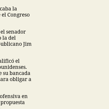
caba la
 el Congreso
 el senador
 la del
publicano Jim
lificó el
dounidenses.
ue su bancada
ara obligar a
 ofensiva en
 propuesta
e