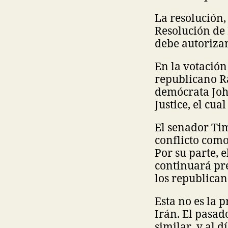
La resolución,
Resolución de 
debe autorizar
En la votación
republicano Ra
demócrata Joh
Justice, el cua
El senador Tim
conflicto como
Por su parte, 
continuará pr
los republican
Esta no es la 
Irán. El pasa
similar, y al 