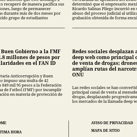
to recuperó de manera pacífica sus
determinó que el empresario mex
ciones, luego de permanecer
Ricardo Salinas Pliego incurrió en
s durante más de dos meses por
abuso del proceso judicial al utiliz
cido grupo de estudiantes
grabación obtenida de forma encub
 Buen Gobierno a la FMF
Redes sociales desplazan a
.8 millones de pesos por
deep web como principal 
ularidades en el FAN ID
de venta de drogas; drone
amplían rutas del narcotr
ONU
etaría Anticorrupción y Buen
o impuso una multa de 42
 849 mil 95 pesos a la Federación
Las redes sociales se han convertid
a de Futbol (FMF) por incumplir
principal canal de venta al menud
lación en materia de protección de
drogas, desplazando progresivame
los mercados de la llamada deep w
OME
AVISO DE PRIVACIDAD
MAPA DE SITIO
TIMA HORA