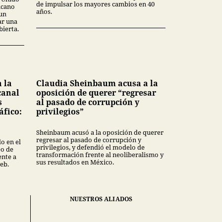
de impulsar los mayores cambios en 40
icano
años.
 un
ar una
ierta.
 la
Claudia Sheinbaum acusa a la
canal
oposición de querer “regresar
s
al pasado de corrupción y
áfico:
privilegios”
Sheinbaum acusó a la oposición de querer
regresar al pasado de corrupción y
o en el
privilegios, y defendió el modelo de
eo de
transformación frente al neoliberalismo y
nte a
sus resultados en México.
eb.
NUESTROS ALIADOS