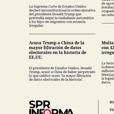
de agos
La Suprema Corte de Estados Unidos
instala
declaró inconstitucional la orden ejecutiva
ocupada
del presidente Donald Trump que
un redu
pretendía negar la ciudadanía automática
a los hijos de migrantes con estancia
irregular.
Acusa Trump a China de la
Multa
mayor filtración de datos
con 42
electorales en la historia de
irreg
EE.UU.
La Secr
Gobiern
El presidente de Estados Unidos, Donald
millones
Trump, acusó a China de haber perpetrado
Mexican
lo que calificó como "la mayor filtración
la legis
de datos electorales de la historia".
datos.
H
ÚL