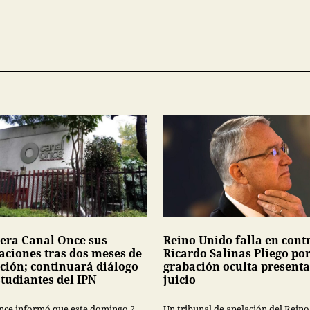
era Canal Once sus
Reino Unido falla en cont
laciones tras dos meses de
Ricardo Salinas Pliego po
ción; continuará diálogo
grabación oculta present
studiantes del IPN
juicio
nce informó que este domingo 2
Un tribunal de apelación del Rein