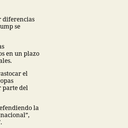
 diferencias
Trump se
as
os en un plazo
ales.
astocar el
ropas
 parte del
 defendiendo la
 nacional”,
”.