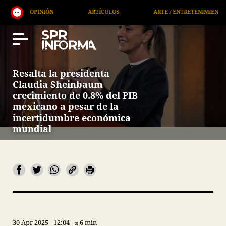
OPINIÓN
ARTÍCULOS
ARTE / ENTRETENIMIENTO
Resalta la presidenta
Claudia Sheinbaum
crecimiento de 0.8% del PIB
mexicano a pesar de la
incertidumbre económica
mundial
30 Apr 2025
12:04
6 min