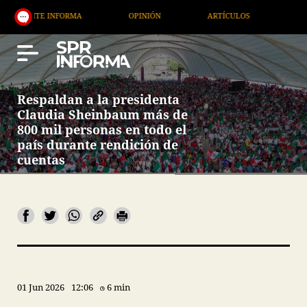
TE INFORMA
OPINIÓN
ARTÍCULOS
ARTE / ENT
Respaldan a la presidenta
Claudia Sheinbaum más de
800 mil personas en todo el
país durante rendición de
cuentas
01 Jun 2026
12:06
6 min