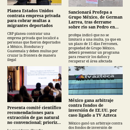
Planea Estados Unidos
Sancionará Profepa a
contrata empresa privada
Grupo México, de German
para cobrar multas a
Larrea, tras derrame
migrantes deportados
sobre rio san Pedro en
Sonora
CBP planea contratar una
profepa indicó que no se
empresa privada que localicé a
limitará a una multa, ya que en
personas que fueron deportados
un plazo de 15 días Ferromex,
a México, Honduras y
propiedad de Grupo México,
Guatemala y deben multas por
deberá presentar un programa
cruzar la frontera de manera
para resarcir los daños y
ilegal
recuperar el área afectada
México gana arbitraje
contra fondos de
Presenta comité científico
inversión de EE.UU. por
recomendaciones para
caso ligado a TV Azteca
extracción de gas natural
no convencional; prioriza
México ganó un arbitraje contra
energías renovables y
dos fondos de inversión de