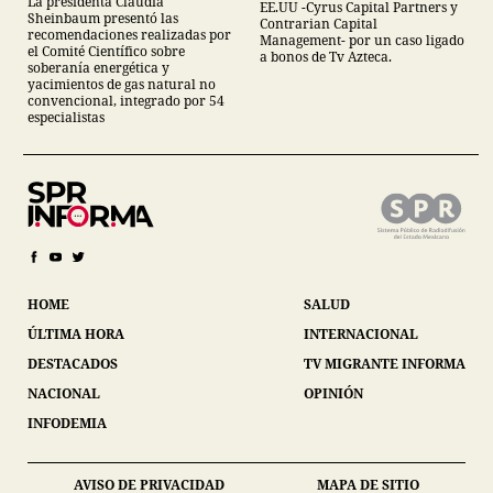
La presidenta Claudia
EE.UU -Cyrus Capital Partners y
descarta yacimiento
Sheinbaum presentó las
Contrarian Capital
Tampico-Misantla
recomendaciones realizadas por
Management- por un caso ligado
el Comité Científico sobre
a bonos de Tv Azteca.
soberanía energética y
yacimientos de gas natural no
convencional, integrado por 54
especialistas
HOME
SALUD
ÚLTIMA HORA
INTERNACIONAL
DESTACADOS
TV MIGRANTE INFORMA
NACIONAL
OPINIÓN
INFODEMIA
AVISO DE PRIVACIDAD
MAPA DE SITIO