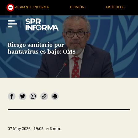
MIGRANTE INFORMA
OPINIÓN
ARTÍCULOS
ARTE
Riesgo sanitario por
hantavirus es bajo: OMS
07 May 2026
19:05
6 min