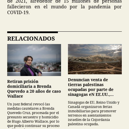
de 2021, alrededor de 15 millones de personas
fallecieron en el mundo por la pandemia por
COVID-19.
RELACIONADOS
Denuncian venta de
Retiran prisión
tierras palestinas
domiciliaria a Brenda
ocupadas por parte de
Quevedo a 20 años de caso
sinagogas eN EE.UU.,
Wallace
Canadá y Gran Bretaña
Sinagogas de EU, Reino Unido y
Un juez federal revocó las
Canadá organizaron ferias
medidas cautelares a Brenda
inmobiliarias para promover
Quevedo Cruz, procesada por el
terrenos en asentamientos
presunto secuestro y homicidio
israelíes de la Cisjordania
de Hugo Alberto Wallace, por lo
palestina ocupada.
que podrá continuar su proceso