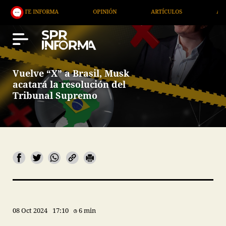
E INFORMA
OPINIÓN
ARTÍCULOS
ARTE / ENTR
Vuelve “X” a Brasil, Musk
acatará la resolución del
Tribunal Supremo
08 Oct 2024
17:10
6 min