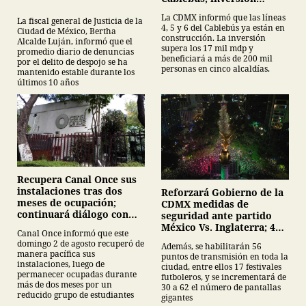
supera los 17 mil mdp
La CDMX informó que las líneas
La fiscal general de Justicia de la
4, 5 y 6 del Cablebús ya están en
Ciudad de México, Bertha
construcción. La inversión
Alcalde Luján, informó que el
supera los 17 mil mdp y
promedio diario de denuncias
beneficiará a más de 200 mil
por el delito de despojo se ha
personas en cinco alcaldías.
mantenido estable durante los
últimos 10 años
Recupera Canal Once sus
instalaciones tras dos
Reforzará Gobierno de la
meses de ocupación;
CDMX medidas de
continuará diálogo con
seguridad ante partido
estudiantes del IPN
México Vs. Inglaterra; 40
Canal Once informó que este
mil servidores públicos y
domingo 2 de agosto recuperó de
Además, se habilitarán 56
62 pantallas en festivales
manera pacífica sus
puntos de transmisión en toda la
futboleros;
instalaciones, luego de
ciudad, entre ellos 17 festivales
permanecer ocupadas durante
futboleros, y se incrementará de
más de dos meses por un
30 a 62 el número de pantallas
reducido grupo de estudiantes
gigantes