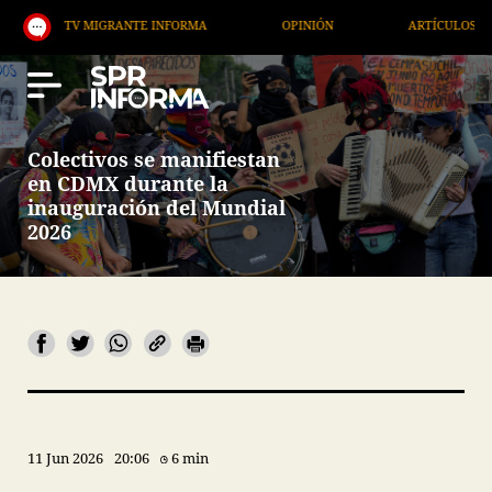
TV MIGRANTE INFORMA
OPINIÓN
ARTÍCULOS
Colectivos se manifiestan
en CDMX durante la
inauguración del Mundial
2026
11 Jun 2026
20:06
6 min