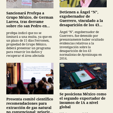
Detienen a Ángel “N”,
Sancionará Profepa a
exgobernador de
Grupo México, de German
Guerrero, vinculado a la
Larrea, tras derrame
desaparición de los 43
sobre rio san Pedro en
normalistas de
Sonora
Ángel “N”, exgobernador de
profepa indicó que no se
Ayotzinapa
Guerrero, fue detenido por
limitará a una multa, ya que en
presuntamente haber ocultado
un plazo de 15 días Ferromex,
evidencias relativas a la
propiedad de Grupo México,
investigación sobre la
deberá presentar un programa
desaparición de los 43
para resarcir los daños y
normalistas de Ayotzinapa en
recuperar el área afectada
2014.
Se posiciona México como
el segundo exportador de
Presenta comité científico
insumos de IA a nivel
recomendaciones para
global
extracción de gas natural
no convencional; prioriza