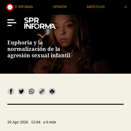
FORMA
OPINIÓN
ARTÍCULOS
ARTE / ENTRETENI
Euphoria y la
normalización de la
agresión sexual infantil
20 Apr 2026
12:04
6 min