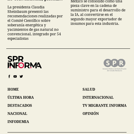
México se consolidó como una
energías renovables y
pieza clave en la cadena de
La presidenta Claudia
descarta yacimiento
suministro para el desarrollo de
Sheinbaum presentó las
Tampico-Misantla
la IA, al convertirse en el
recomendaciones realizadas por
segundo mayor exportador de
el Comité Científico sobre
insumos para esta industria.
soberanía energética y
yacimientos de gas natural no
convencional, integrado por 54
especialistas
HOME
SALUD
ÚLTIMA HORA
INTERNACIONAL
DESTACADOS
TV MIGRANTE INFORMA
NACIONAL
OPINIÓN
INFODEMIA