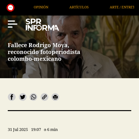
PINIÓN
ARTÍCULOS
ARTE / ENTRETENIMIENTO
Fallece Rodrigo Moya,
reconocido fotoperiodista
colombo-mexicano
31 Jul 2025
19:07
6 min