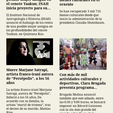
el cenote Yaakun; INAH
sexenio
inicia proyecto para su
Se han recuperado 3 mil 716
protección
bienes culturales desde que
El Instituto Nacional de
inicio la administración de la
Antropología e Historia (INAH)
presidenta Claudia Sheinbaum.
anunció el hallazgo de los restos
de una posible mujer antigua en
las profundidades del cenote
Yaakun, en Quintana Roo.
Muere Marjane Satrapi,
artista franco-iraní autora
Con más de mil
de “Persépolis”, a los 56
actividades culturales y
años
deportivas, Clara Brugada
presenta programa
La artista franco-iraní Marjane
recreativo rumbo al
Satrapi, autora de “Persépolis”,
Brugada Molina anunció
Mundial 2026 en la CDMX
falleció a los 56 años. De
también que este sábado, entre
acuerdo con su familia, la
las 8:30 y 9:00 horas, se buscará
artista "murió de tristeza", tras
imponer un Récord Guinness
el deceso de su marido, Mattias
con la ola más grande del
Ripa.